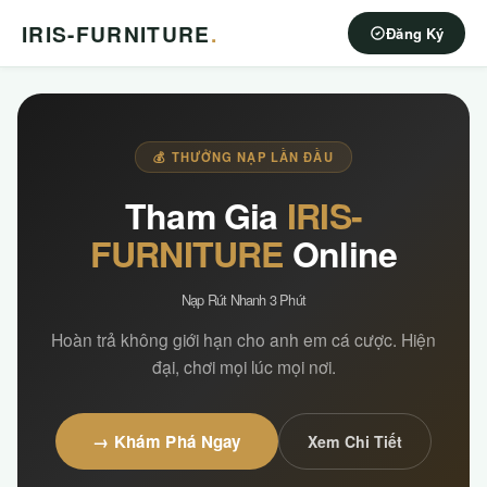
IRIS-FURNITURE
.
Đăng Ký
💰 THƯỞNG NẠP LẦN ĐẦU
Tham Gia
IRIS-
FURNITURE
Online
Nạp Rút Nhanh 3 Phút
Hoàn trả không giới hạn cho anh em cá cược. Hiện
đại, chơi mọi lúc mọi nơi.
→ Khám Phá Ngay
Xem Chi Tiết