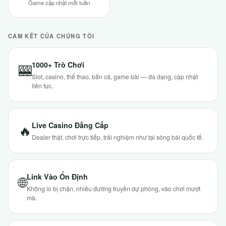
Game cập nhật mỗi tuần
CAM KẾT CỦA CHÚNG TÔI
1000+ Trò Chơi
🎰
Slot, casino, thể thao, bắn cá, game bài — đa dạng, cập nhật
liên tục.
Live Casino Đẳng Cấp
🔥
Dealer thật, chơi trực tiếp, trải nghiệm như tại sòng bài quốc tế.
Link Vào Ổn Định
🌐
Không lo bị chặn, nhiều đường truyền dự phòng, vào chơi mượt
mà.