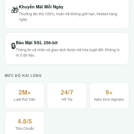
Khuyến Mãi Mỗi Ngày
🎁
Thưởng tân thủ 100%, hoàn trả không giới hạn, freebet hàng
ngày.
Bảo Mật SSL 256-bit
🔒
Thông tin cá nhân và giao dịch được mã hóa tuyệt đối. Không lo
rò rỉ dữ liệu.
MỨC ĐỘ HÀI LÒNG
2M+
24/7
9+
Lượt Rút Tiền
Hỗ Trợ
Năm Kinh Nghiệm
4.8/5
Tiêu Chuẩn