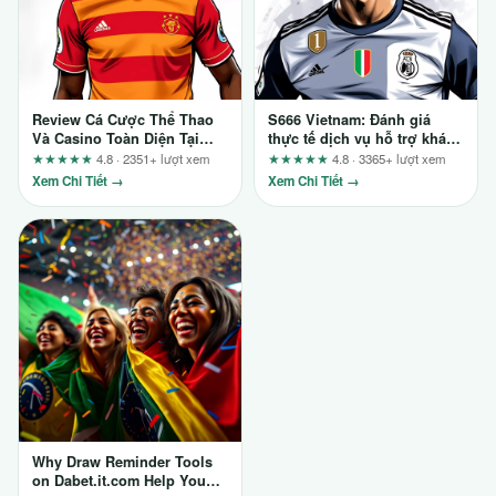
Review Cá Cược Thể Thao
S666 Vietnam: Đánh giá
Và Casino Toàn Diện Tại
thực tế dịch vụ hỗ trợ khách
sunwin99.vip – Đâu Là Điểm
hàng 24/7 có đáng tin?
★★★★★
4.8 · 2351+ lượt xem
★★★★★
4.8 · 3365+ lượt xem
Cần Xác Minh?
Xem Chi Tiết →
Xem Chi Tiết →
Why Draw Reminder Tools
on Dabet.it.com Help You