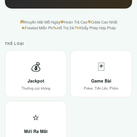
🎁
💎
🎯
Khuyến Mãi Mỗi Ngày
Hoàn Trả Cao
Odds Cao Nhất
🔥
📞
📜
Freebet Miễn Phí
Hỗ Trợ 24/7
Giấy Phép Hợp Pháp
THỂ LOẠI
💰
🃏
Jackpot
Game Bài
Thưởng cực khủng
Poker, Tiến Lên, Phỏm
⭐
Mới Ra Mắt