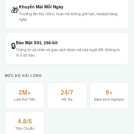
Khuyến Mãi Mỗi Ngày
🎁
Thưởng tân thủ 100%, hoàn trả không giới hạn, freebet hàng
ngày.
Bảo Mật SSL 256-bit
🔒
Thông tin cá nhân và giao dịch được mã hóa tuyệt đối. Không lo
rò rỉ dữ liệu.
MỨC ĐỘ HÀI LÒNG
2M+
24/7
9+
Lượt Rút Tiền
Hỗ Trợ
Năm Kinh Nghiệm
4.8/5
Tiêu Chuẩn