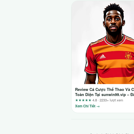
Review Cá Cược Thể Thao Và C
Toàn Diện Tại sunwin99.vip – Đ
Điểm Cần Xác Minh?
★★★★★
4.8 · 2233+ lượt xem
Xem Chi Tiết →