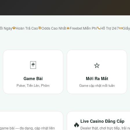
💎
🎯
🔥
📞
📜
ỗi Ngày
Hoàn Trả Cao
Odds Cao Nhất
Freebet Miễn Phí
Hỗ Trợ 24/7
Giấy
🃏
⭐
Game Bài
Mới Ra Mắt
Poker, Tiến Lên, Phỏm
Game cập nhật mỗi tuần
Live Casino Đẳng Cấp
🔥
, game bài — đa dạng, cập nhật liên
Dealer thật, chơi trực tiếp, trải