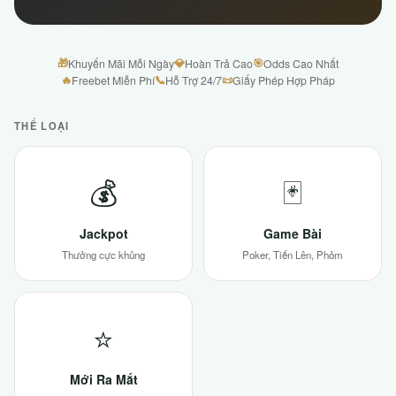
🎁
💎
🎯
Khuyến Mãi Mỗi Ngày
Hoàn Trả Cao
Odds Cao Nhất
🔥
📞
📜
Freebet Miễn Phí
Hỗ Trợ 24/7
Giấy Phép Hợp Pháp
THỂ LOẠI
💰
🃏
Jackpot
Game Bài
Thưởng cực khủng
Poker, Tiến Lên, Phỏm
⭐
Mới Ra Mắt