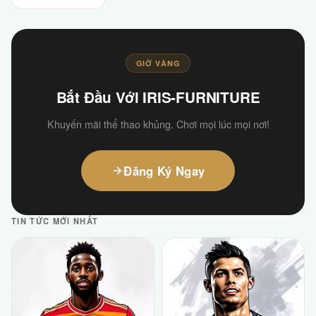
GIỜ VÀNG
Bắt Đầu Với IRIS-FURNITURE
Khuyến mãi thể thao khủng. Chơi mọi lúc mọi nơi!
Đăng Ký Ngay
TIN TỨC MỚI NHẤT