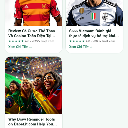
Review Cá Cược Thể Thao
S666 Vietnam: Đánh giá
Và Casino Toàn Diện Tại
thực tế dịch vụ hỗ trợ khách
sunwin99.vip – Đâu Là Điểm
hàng 24/7 có đáng tin?
★★★★★
4.8 · 2022+ lượt xem
★★★★★
4.8 · 2363+ lượt xem
Cần Xác Minh?
Xem Chi Tiết →
Xem Chi Tiết →
Why Draw Reminder Tools
on Dabet.it.com Help You