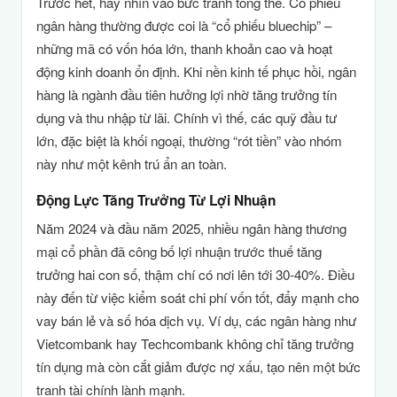
Trước hết, hãy nhìn vào bức tranh tổng thể. Cổ phiếu
ngân hàng thường được coi là “cổ phiếu bluechip” –
những mã có vốn hóa lớn, thanh khoản cao và hoạt
động kinh doanh ổn định. Khi nền kinh tế phục hồi, ngân
hàng là ngành đầu tiên hưởng lợi nhờ tăng trưởng tín
dụng và thu nhập từ lãi. Chính vì thế, các quỹ đầu tư
lớn, đặc biệt là khối ngoại, thường “rót tiền” vào nhóm
này như một kênh trú ẩn an toàn.
Động Lực Tăng Trưởng Từ Lợi Nhuận
Năm 2024 và đầu năm 2025, nhiều ngân hàng thương
mại cổ phần đã công bố lợi nhuận trước thuế tăng
trưởng hai con số, thậm chí có nơi lên tới 30-40%. Điều
này đến từ việc kiểm soát chi phí vốn tốt, đẩy mạnh cho
vay bán lẻ và số hóa dịch vụ. Ví dụ, các ngân hàng như
Vietcombank hay Techcombank không chỉ tăng trưởng
tín dụng mà còn cắt giảm được nợ xấu, tạo nên một bức
tranh tài chính lành mạnh.