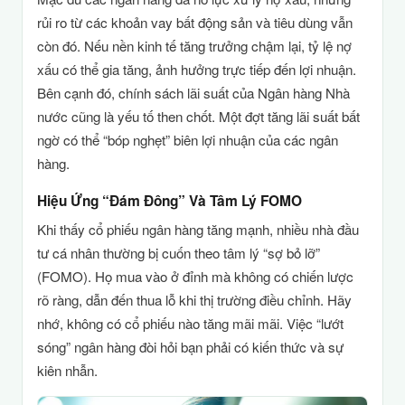
rủi ro từ các khoản vay bất động sản và tiêu dùng vẫn
còn đó. Nếu nền kinh tế tăng trưởng chậm lại, tỷ lệ nợ
xấu có thể gia tăng, ảnh hưởng trực tiếp đến lợi nhuận.
Bên cạnh đó, chính sách lãi suất của Ngân hàng Nhà
nước cũng là yếu tố then chốt. Một đợt tăng lãi suất bất
ngờ có thể “bóp nghẹt” biên lợi nhuận của các ngân
hàng.
Hiệu Ứng “Đám Đông” Và Tâm Lý FOMO
Khi thấy cổ phiếu ngân hàng tăng mạnh, nhiều nhà đầu
tư cá nhân thường bị cuốn theo tâm lý “sợ bỏ lỡ”
(FOMO). Họ mua vào ở đỉnh mà không có chiến lược
rõ ràng, dẫn đến thua lỗ khi thị trường điều chỉnh. Hãy
nhớ, không có cổ phiếu nào tăng mãi mãi. Việc “lướt
sóng” ngân hàng đòi hỏi bạn phải có kiến thức và sự
kiên nhẫn.