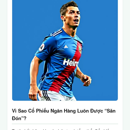
Vì Sao Cổ Phiếu Ngân Hàng Luôn Được “Săn
Đón”?