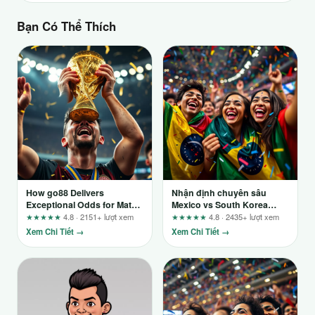
Bạn Có Thể Thích
How go88 Delivers
Nhận định chuyên sâu
Exceptional Odds for Match
Mexico vs South Korea
Winners and Goal Totals
World Cup 2026: Cuộc đối
★★★★★
4.8 · 2151+ lượt xem
★★★★★
4.8 · 2435+ lượt xem
đầu giữa bản lĩnh và kỷ luật
Xem Chi Tiết →
Xem Chi Tiết →