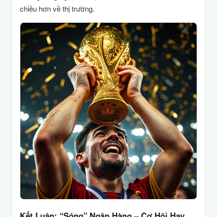
chiều hơn về thị trường.
Kết Luận: “Sóng” Ngân Hàng – Cơ Hội Hay