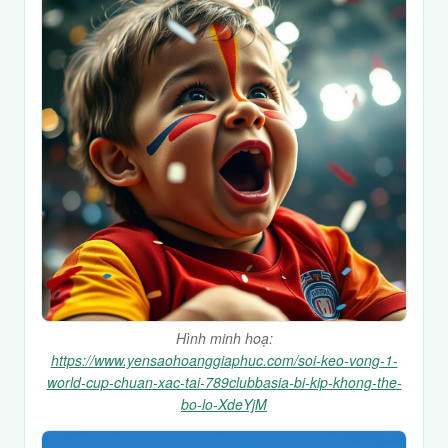
Hình minh hoạ:
https://www.yensaohoanggiaphuc.com/soi-keo-vong-1-
world-cup-chuan-xac-tai-789clubbasia-bi-kip-khong-the-
bo-lo-XdeYjM