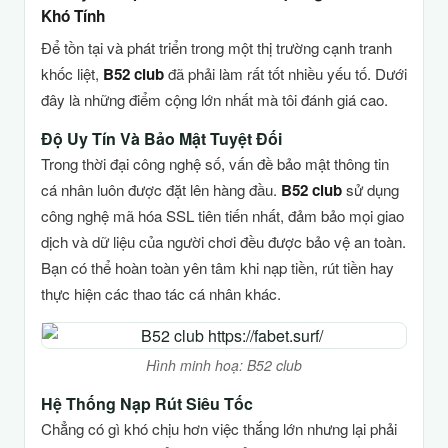
Khó Tính
Để tồn tại và phát triển trong một thị trường cạnh tranh
khốc liệt,
B52 club
đã phải làm rất tốt nhiều yếu tố. Dưới
đây là những điểm cộng lớn nhất mà tôi đánh giá cao.
Độ Uy Tín Và Bảo Mật Tuyệt Đối
Trong thời đại công nghệ số, vấn đề bảo mật thông tin
cá nhân luôn được đặt lên hàng đầu.
B52 club
sử dụng
công nghệ mã hóa SSL tiên tiến nhất, đảm bảo mọi giao
dịch và dữ liệu của người chơi đều được bảo vệ an toàn.
Bạn có thể hoàn toàn yên tâm khi nạp tiền, rút tiền hay
thực hiện các thao tác cá nhân khác.
Hình minh hoạ: B52 club
Hệ Thống Nạp Rút Siêu Tốc
Chẳng có gì khó chịu hơn việc thắng lớn nhưng lại phải