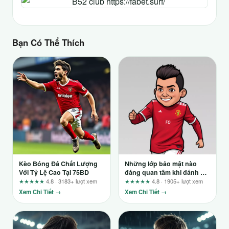
Bạn Có Thể Thích
Kèo Bóng Đá Chất Lượng
Những lớp bảo mật nào
Với Tỷ Lệ Cao Tại 75BD
đáng quan tâm khi đánh giá
nhà cái five88vt.com?
★★★★★
4.8 · 3183+ lượt xem
★★★★★
4.8 · 1905+ lượt xem
Xem Chi Tiết →
Xem Chi Tiết →