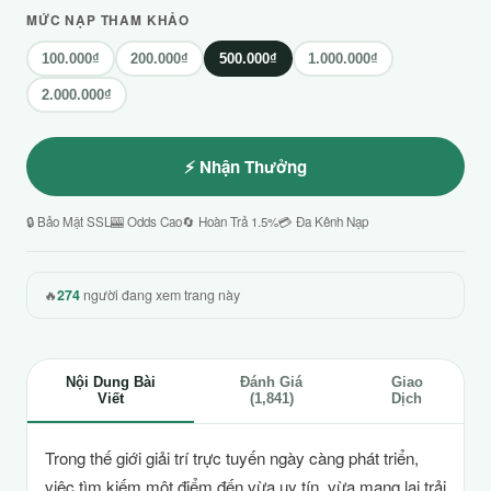
MỨC NẠP THAM KHẢO
100.000₫
200.000₫
500.000₫
1.000.000₫
2.000.000₫
⚡ Nhận Thưởng
🔒 Bảo Mật SSL
🎰 Odds Cao
🔄 Hoàn Trả 1.5%
💳 Đa Kênh Nạp
🔥
274
người đang xem trang này
Nội Dung Bài
Đánh Giá
Giao
Viết
(1,841)
Dịch
Trong thế giới giải trí trực tuyến ngày càng phát triển,
việc tìm kiếm một điểm đến vừa uy tín, vừa mang lại trải