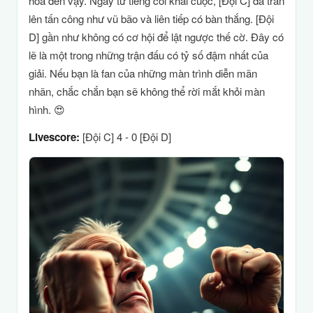
hoa đến vậy. Ngay từ tiếng còi khai cuộc, [Đội C] đã tràn
lên tấn công như vũ bão và liên tiếp có bàn thắng. [Đội
D] gần như không có cơ hội để lật ngược thế cờ. Đây có
lẽ là một trong những trận đấu có tỷ số đậm nhất của
giải. Nếu bạn là fan của những màn trình diễn mãn
nhãn, chắc chắn bạn sẽ không thể rời mắt khỏi màn
hình. 😍
Livescore:
[Đội C] 4 - 0 [Đội D]