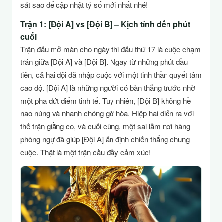
sát sao để cập nhật tỷ số mới nhất nhé!
Trận 1: [Đội A] vs [Đội B] – Kịch tính đến phút
cuối
Trận đấu mở màn cho ngày thi đấu thứ 17 là cuộc chạm
trán giữa [Đội A] và [Đội B]. Ngay từ những phút đầu
tiên, cả hai đội đã nhập cuộc với một tinh thần quyết tâm
cao độ. [Đội A] là những người có bàn thắng trước nhờ
một pha dứt điểm tinh tế. Tuy nhiên, [Đội B] không hề
nao núng và nhanh chóng gỡ hòa. Hiệp hai diễn ra với
thế trận giằng co, và cuối cùng, một sai lầm nơi hàng
phòng ngự đã giúp [Đội A] ấn định chiến thắng chung
cuộc. Thật là một trận cầu đầy cảm xúc!