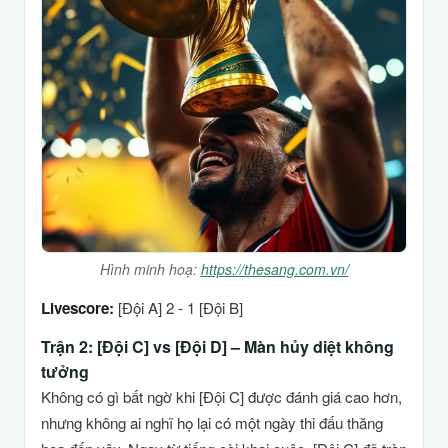
Hình minh hoạ:
https://thesang.com.vn/
Livescore:
[Đội A] 2 - 1 [Đội B]
Trận 2: [Đội C] vs [Đội D] – Màn hủy diệt không
tưởng
Không có gì bất ngờ khi [Đội C] được đánh giá cao hơn,
nhưng không ai nghĩ họ lại có một ngày thi đấu thăng