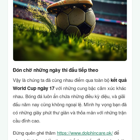
Đón chờ những ngày thi đấu tiếp theo
Vậy là chúng ta đã cùng nhau điểm qua toàn bộ
kết quả
World Cup ngày 17
với những cung bậc cảm xúc khác
nhau. Bóng đá luôn ẩn chứa những điều kỳ diệu, và giải
đấu năm nay cũng không ngoại lệ. Mình hy vọng bạn đã
có những giây phút thư giãn và thỏa mãn với những trận
cầu đỉnh cao.
Đừng quên ghé thăm
https://www.dolphincare.pk/
để