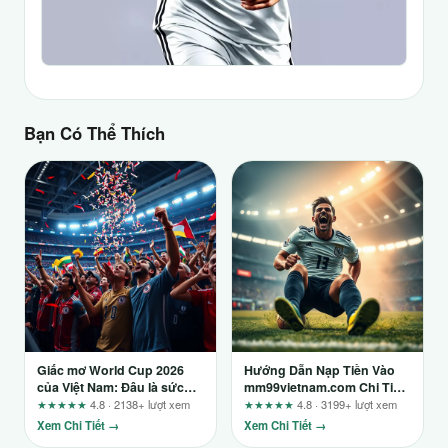
Bạn Có Thể Thích
Giấc mơ World Cup 2026
Hướng Dẫn Nạp Tiền Vào
của Việt Nam: Đâu là sức
mm99vietnam.com Chi Tiết
mạnh thực sự?
A-Z: Phí, Hạn Mức & Xử Lý
★★★★★
4.8 · 2138+ lượt xem
★★★★★
4.8 · 3199+ lượt xem
Lỗi
Xem Chi Tiết →
Xem Chi Tiết →