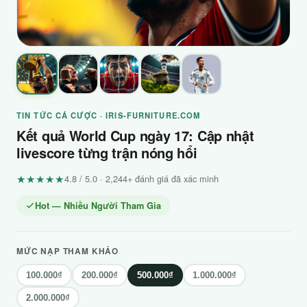
TIN TỨC CÁ CƯỢC · IRIS-FURNITURE.COM
Kết quả World Cup ngày 17: Cập nhật
livescore từng trận nóng hổi
★★★★★
4.8 / 5.0 · 2,244+ đánh giá đã xác minh
Hot — Nhiều Người Tham Gia
MỨC NẠP THAM KHẢO
100.000₫
200.000₫
500.000₫
1.000.000₫
2.000.000₫