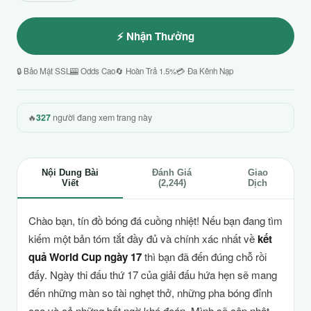
⚡ Nhận Thưởng
🔒 Bảo Mật SSL
🎰 Odds Cao
🔄 Hoàn Trả 1.5%
💳 Đa Kênh Nạp
🔥
327
người đang xem trang này
Nội Dung Bài
Đánh Giá
Giao
Viết
(2,244)
Dịch
Chào bạn, tín đồ bóng đá cuồng nhiệt! Nếu bạn đang tìm
kiếm một bản tóm tắt đầy đủ và chính xác nhất về
kết
quả World Cup ngày 17
thì bạn đã đến đúng chỗ rồi
đấy. Ngày thi đấu thứ 17 của giải đấu hứa hẹn sẽ mang
đến những màn so tài nghẹt thở, những pha bóng đỉnh
cao và cả những bất ngờ khó đoán. Mình sẽ cập nhật