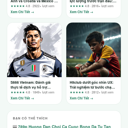
Anh vs Croatia và Mexico vs
lực lượng trước trận đấu:
Hàn Quốc có dễ nổ bất
Cẩm nang chi tiết cho
★★★★★
4.8 · 2922+ lượt xem
★★★★★
4.8 · 2816+ lượt xem
ngờ?
người chơi
Xem Chi Tiết →
Xem Chi Tiết →
S666 Vietnam: Đánh giá
Hitclub dưới góc nhìn UX:
thực tế dịch vụ hỗ trợ
Trải nghiệm từ bước chạm
khách hàng 24/7 có đáng
đầu tiên đến khi rời đi
★★★★★
4.8 · 1849+ lượt xem
★★★★★
4.8 · 2812+ lượt xem
tin?
Xem Chi Tiết →
Xem Chi Tiết →
BẠN CÓ THỂ THÍCH
🎰
789p Huong Dan Choi Ca Cuoc Bong Da Tu Tan