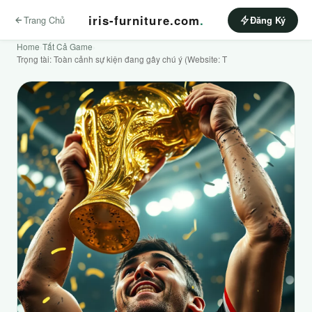
iris-furniture.com
.
Trang Chủ
Đăng Ký
Home
›
Tất Cả Game
›
Trọng tài: Toàn cảnh sự kiện đang gây chú ý (Website: T