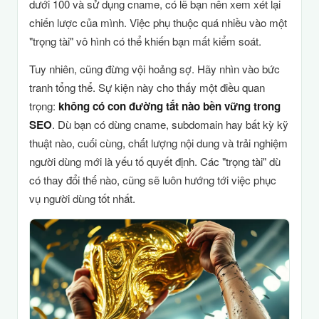
dưới 100 và sử dụng cname, có lẽ bạn nên xem xét lại
chiến lược của mình. Việc phụ thuộc quá nhiều vào một
"trọng tài" vô hình có thể khiến bạn mất kiểm soát.
Tuy nhiên, cũng đừng vội hoảng sợ. Hãy nhìn vào bức
tranh tổng thể. Sự kiện này cho thấy một điều quan
trọng:
không có con đường tắt nào bền vững trong
SEO
. Dù bạn có dùng cname, subdomain hay bất kỳ kỹ
thuật nào, cuối cùng, chất lượng nội dung và trải nghiệm
người dùng mới là yếu tố quyết định. Các "trọng tài" dù
có thay đổi thế nào, cũng sẽ luôn hướng tới việc phục
vụ người dùng tốt nhất.