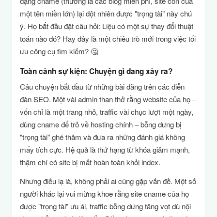
dạng cname (thường là các blog miễn phí, site con của
một tên miền lớn) lại đột nhiên được "trọng tài" này chú
ý. Họ bắt đầu đặt câu hỏi: Liệu có một sự thay đổi thuật
toán nào đó? Hay đây là một chiêu trò mới trong việc tối
ưu công cụ tìm kiếm? 🤔
Toàn cảnh sự kiện: Chuyện gì đang xảy ra?
Câu chuyện bắt đầu từ những bài đăng trên các diễn
đàn SEO. Một vài admin than thở rằng website của họ –
vốn chỉ là một trang nhỏ, traffic vài chục lượt một ngày,
dùng cname để trỏ về hosting chính – bỗng dưng bị
"trọng tài" ghé thăm và đưa ra những đánh giá không
mấy tích cực. Hệ quả là thứ hạng từ khóa giảm mạnh,
thậm chí có site bị mất hoàn toàn khỏi index.
Nhưng điều lạ là, không phải ai cũng gặp vấn đề. Một số
người khác lại vui mừng khoe rằng site cname của họ
được "trọng tài" ưu ái, traffic bỗng dưng tăng vọt dù nội