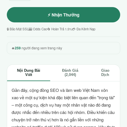
⚡ Nhận Thưởng
🔒 Bảo Mật SSL
🎰 Odds Cao
🔄 Hoàn Trả 1.5%
💳 Đa Kênh Nạp
🔥
259
người đang xem trang này
Nội Dung Bài
Đánh Giá
Giao
Viết
(2,044)
Dịch
Gần đây, cộng đồng SEO và làm web Việt Nam xôn
xao về một sự kiện khá đặc biệt liên quan đến "trọng tài"
– một công cụ, dịch vụ hay một nhân vật nào đó đang
được nhắc đến nhiều trên các hội nhóm. Điều khiến câu
chuyện trở nên thú vị hơn là nó gắn liền với những
website có traffic dưới 100 và sử dụng cname. Vậy thực