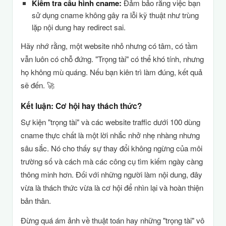
Kiểm tra cấu hình cname:
Đảm bảo rằng việc bạn
sử dụng cname không gây ra lỗi kỹ thuật như trùng
lặp nội dung hay redirect sai.
Hãy nhớ rằng, một website nhỏ nhưng có tâm, có tầm
vẫn luôn có chỗ đứng. "Trọng tài" có thể khó tính, nhưng
họ không mù quáng. Nếu bạn kiên trì làm đúng, kết quả
sẽ đến. 🚀
Kết luận: Cơ hội hay thách thức?
Sự kiện "trọng tài" và các website traffic dưới 100 dùng
cname thực chất là một lời nhắc nhở nhẹ nhàng nhưng
sâu sắc. Nó cho thấy sự thay đổi không ngừng của môi
trường số và cách mà các công cụ tìm kiếm ngày càng
thông minh hơn. Đối với những người làm nội dung, đây
vừa là thách thức vừa là cơ hội để nhìn lại và hoàn thiện
bản thân.
Đừng quá ám ảnh về thuật toán hay những "trọng tài" vô