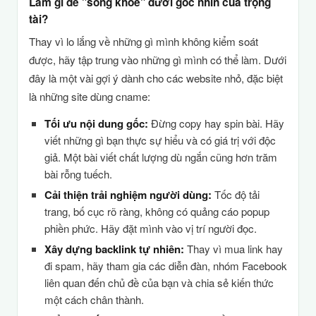
Làm gì để "sống khỏe" dưới góc nhìn của trọng
tài?
Thay vì lo lắng về những gì mình không kiểm soát
được, hãy tập trung vào những gì mình có thể làm. Dưới
đây là một vài gợi ý dành cho các website nhỏ, đặc biệt
là những site dùng cname:
Tối ưu nội dung gốc:
Đừng copy hay spin bài. Hãy
viết những gì bạn thực sự hiểu và có giá trị với độc
giả. Một bài viết chất lượng dù ngắn cũng hơn trăm
bài rỗng tuếch.
Cải thiện trải nghiệm người dùng:
Tốc độ tải
trang, bố cục rõ ràng, không có quảng cáo popup
phiền phức. Hãy đặt mình vào vị trí người đọc.
Xây dựng backlink tự nhiên:
Thay vì mua link hay
đi spam, hãy tham gia các diễn đàn, nhóm Facebook
liên quan đến chủ đề của bạn và chia sẻ kiến thức
một cách chân thành.