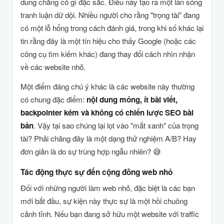
dung chẳng có gì đặc sắc. Điều này tạo ra một làn sóng
tranh luận dữ dội. Nhiều người cho rằng "trọng tài" đang
có một lỗ hổng trong cách đánh giá, trong khi số khác lại
tin rằng đây là một tín hiệu cho thấy Google (hoặc các
công cụ tìm kiếm khác) đang thay đổi cách nhìn nhận
về các website nhỏ.
Một điểm đáng chú ý khác là các website này thường
có chung đặc điểm:
nội dung mỏng, ít bài viết,
backpointer kém và không có chiến lược SEO bài
bản
. Vậy tại sao chúng lại lọt vào "mắt xanh" của trọng
tài? Phải chăng đây là một dạng thử nghiệm A/B? Hay
đơn giản là do sự trùng hợp ngẫu nhiên? 😅
Tác động thực sự đến cộng đồng web nhỏ
Đối với những người làm web nhỏ, đặc biệt là các bạn
mới bắt đầu, sự kiện này thực sự là một hồi chuông
cảnh tỉnh. Nếu bạn đang sở hữu một website với traffic