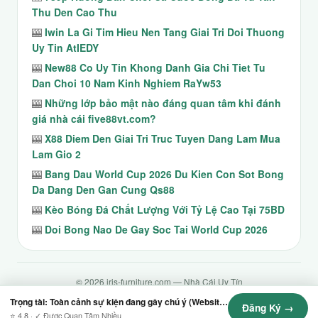
Thu Den Cao Thu
🎰
Iwin La Gi Tim Hieu Nen Tang Giai Tri Doi Thuong
Uy Tin AtIEDY
🎰
New88 Co Uy Tin Khong Danh Gia Chi Tiet Tu
Dan Choi 10 Nam Kinh Nghiem RaYw53
🎰
Những lớp bảo mật nào đáng quan tâm khi đánh
giá nhà cái five88vt.com?
🎰
X88 Diem Den Giai Tri Truc Tuyen Dang Lam Mua
Lam Gio 2
🎰
Bang Dau World Cup 2026 Du Kien Con Sot Bong
Da Dang Den Gan Cung Qs88
🎰
Kèo Bóng Đá Chất Lượng Với Tỷ Lệ Cao Tại 75BD
🎰
Doi Bong Nao De Gay Soc Tai World Cup 2026
© 2026 iris-furniture.com — Nhà Cái Uy Tín
Contact
·
Chính Sách Giao Dịch
·
Chính Sách Hoàn Trả
·
Chính Sách Bảo
Trọng tài: Toàn cảnh sự kiện đang gây chú ý (Website: Traffic dưới 100 + cname)
Đăng Ký →
Mật
·
Điều Khoản Dịch Vụ
·
Tra Cứu Vé
·
Tất Cả Game
·
Sitemap
⭐ 4.8 · ✓ Được Quan Tâm Nhiều