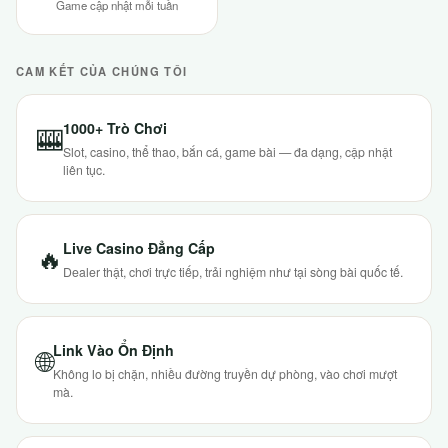
Game cập nhật mỗi tuần
CAM KẾT CỦA CHÚNG TÔI
1000+ Trò Chơi
🎰
Slot, casino, thể thao, bắn cá, game bài — đa dạng, cập nhật
liên tục.
Live Casino Đẳng Cấp
🔥
Dealer thật, chơi trực tiếp, trải nghiệm như tại sòng bài quốc tế.
Link Vào Ổn Định
🌐
Không lo bị chặn, nhiều đường truyền dự phòng, vào chơi mượt
mà.