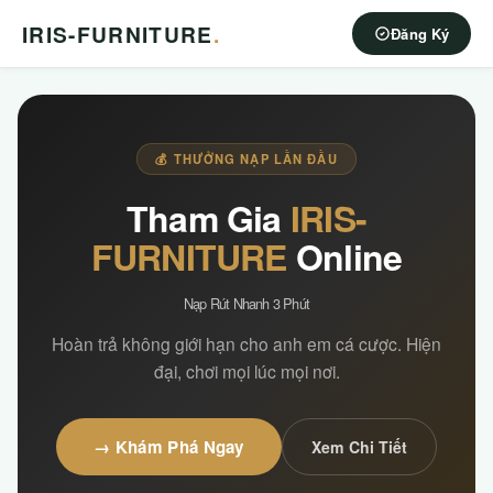
IRIS-FURNITURE
.
Đăng Ký
💰 THƯỞNG NẠP LẦN ĐẦU
Tham Gia
IRIS-
FURNITURE
Online
Nạp Rút Nhanh 3 Phút
Hoàn trả không giới hạn cho anh em cá cược. Hiện
đại, chơi mọi lúc mọi nơi.
→ Khám Phá Ngay
Xem Chi Tiết