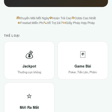
🎁
💎
🎯
Khuyến Mãi Mỗi Ngày
Hoàn Trả Cao
Odds Cao Nhất
🔥
📞
📜
Freebet Miễn Phí
Hỗ Trợ 24/7
Giấy Phép Hợp Pháp
THỂ LOẠI
💰
🃏
Jackpot
Game Bài
Thưởng cực khủng
Poker, Tiến Lên, Phỏm
⭐
Mới Ra Mắt