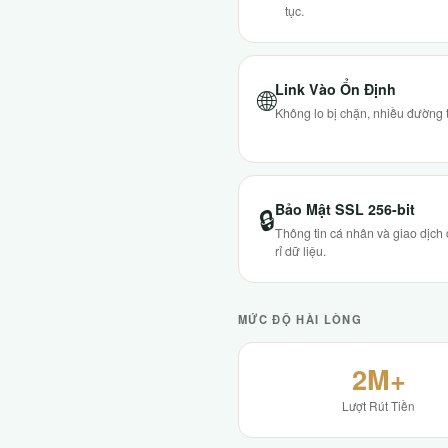
tục.
Link Vào Ổn Định
🌐
Không lo bị chặn, nhiều đường 
Bảo Mật SSL 256-bit
🔒
Thông tin cá nhân và giao dịch 
rỉ dữ liệu.
MỨC ĐỘ HÀI LÒNG
2M+
Lượt Rút Tiền