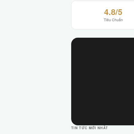
4.8/5
Tiêu Chuẩn
TIN TỨC MỚI NHẤT