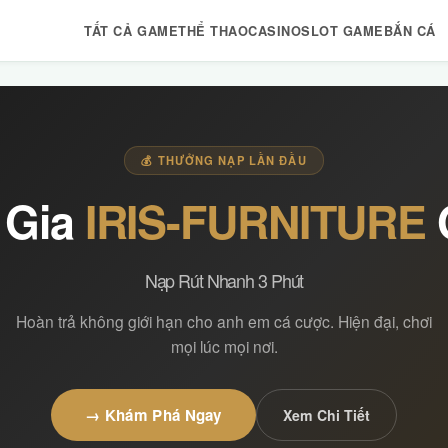
TẤT CẢ GAME
THỂ THAO
CASINO
SLOT GAME
BẮN CÁ
💰 THƯỞNG NẠP LẦN ĐẦU
 Gia
IRIS-FURNITURE
Nạp Rút Nhanh 3 Phút
Hoàn trả không giới hạn cho anh em cá cược. Hiện đại, chơi
mọi lúc mọi nơi.
→ Khám Phá Ngay
Xem Chi Tiết