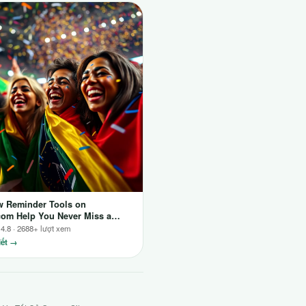
 Reminder Tools on
.com Help You Never Miss a
Schedule Again
★
4.8 · 2688+ lượt xem
iết →