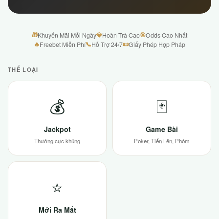
🎁
💎
🎯
Khuyến Mãi Mỗi Ngày
Hoàn Trả Cao
Odds Cao Nhất
🔥
📞
📜
Freebet Miễn Phí
Hỗ Trợ 24/7
Giấy Phép Hợp Pháp
THỂ LOẠI
💰
🃏
Jackpot
Game Bài
Thưởng cực khủng
Poker, Tiến Lên, Phỏm
⭐
Mới Ra Mắt