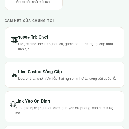
Game cập nhật mỗi tuần
CAM KẾT CỦA CHÚNG TÔI
1000+ Trò Chơi
🎰
Slot, casino, thể thao, bắn cá, game bài — đa dạng, cập nhật
liên tục.
Live Casino Đẳng Cấp
🔥
Dealer thật, chơi trực tiếp, trải nghiệm như tại sòng bài quốc tế.
Link Vào Ổn Định
🌐
Không lo bị chặn, nhiều đường truyền dự phòng, vào chơi mượt
mà.