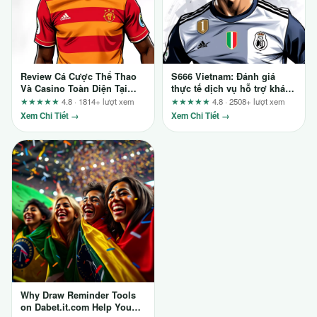
Review Cá Cược Thể Thao
S666 Vietnam: Đánh giá
Và Casino Toàn Diện Tại
thực tế dịch vụ hỗ trợ khách
sunwin99.vip – Đâu Là Điểm
hàng 24/7 có đáng tin?
★★★★★
4.8 · 1814+ lượt xem
★★★★★
4.8 · 2508+ lượt xem
Cần Xác Minh?
Xem Chi Tiết →
Xem Chi Tiết →
Why Draw Reminder Tools
on Dabet.it.com Help You