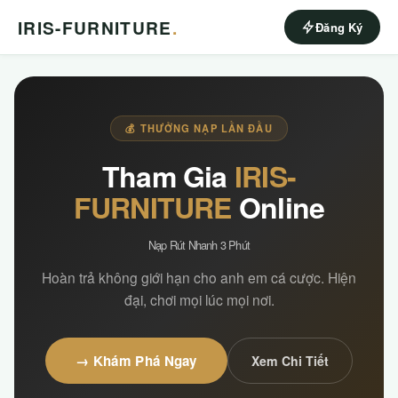
IRIS-FURNITURE
.
Đăng Ký
💰 THƯỞNG NẠP LẦN ĐẦU
Tham Gia
IRIS-
FURNITURE
Online
Nạp Rút Nhanh 3 Phút
Hoàn trả không giới hạn cho anh em cá cược. Hiện
đại, chơi mọi lúc mọi nơi.
→ Khám Phá Ngay
Xem Chi Tiết