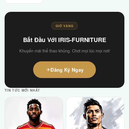
GIỜ VÀNG
Bắt Đầu Với IRIS-FURNITURE
Khuyến mãi thể thao khủng. Chơi mọi lúc mọi nơi!
Đăng Ký Ngay
TIN TỨC MỚI NHẤT