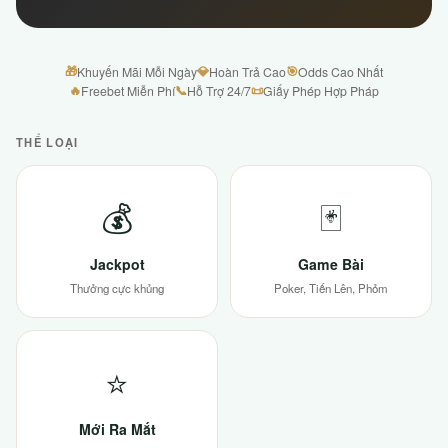
🎁
💎
🎯
Khuyến Mãi Mỗi Ngày
Hoàn Trả Cao
Odds Cao Nhất
🔥
📞
📜
Freebet Miễn Phí
Hỗ Trợ 24/7
Giấy Phép Hợp Pháp
THỂ LOẠI
💰
🃏
Jackpot
Game Bài
Thưởng cực khủng
Poker, Tiến Lên, Phỏm
⭐
Mới Ra Mắt