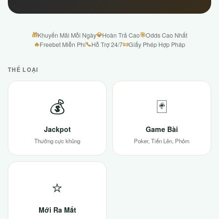
🎁
💎
🎯
Khuyến Mãi Mỗi Ngày
Hoàn Trả Cao
Odds Cao Nhất
🔥
📞
📜
Freebet Miễn Phí
Hỗ Trợ 24/7
Giấy Phép Hợp Pháp
THỂ LOẠI
💰
🃏
Jackpot
Game Bài
Thưởng cực khủng
Poker, Tiến Lên, Phỏm
⭐
Mới Ra Mắt