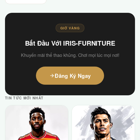
GIỜ VÀNG
Bắt Đầu Với IRIS-FURNITURE
Khuyến mãi thể thao khủng. Chơi mọi lúc mọi nơi!
Đăng Ký Ngay
TIN TỨC MỚI NHẤT