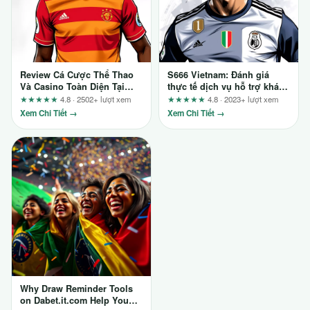
Review Cá Cược Thể Thao
S666 Vietnam: Đánh giá
Và Casino Toàn Diện Tại
thực tế dịch vụ hỗ trợ khách
sunwin99.vip – Đâu Là Điểm
hàng 24/7 có đáng tin?
★★★★★
4.8 · 2502+ lượt xem
★★★★★
4.8 · 2023+ lượt xem
Cần Xác Minh?
Xem Chi Tiết →
Xem Chi Tiết →
Why Draw Reminder Tools
on Dabet.it.com Help You