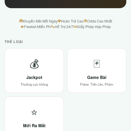
🎁
💎
🎯
Khuyến Mãi Mỗi Ngày
Hoàn Trả Cao
Odds Cao Nhất
🔥
📞
📜
Freebet Miễn Phí
Hỗ Trợ 24/7
Giấy Phép Hợp Pháp
THỂ LOẠI
💰
🃏
Jackpot
Game Bài
Thưởng cực khủng
Poker, Tiến Lên, Phỏm
⭐
Mới Ra Mắt