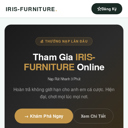
IRIS-FURNITURE
.
Đăng Ký
💰 THƯỞNG NẠP LẦN ĐẦU
Tham Gia
IRIS-
FURNITURE
Online
Nạp Rút Nhanh 3 Phút
Hoàn trả không giới hạn cho anh em cá cược. Hiện
đại, chơi mọi lúc mọi nơi.
→ Khám Phá Ngay
Xem Chi Tiết