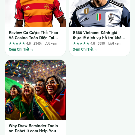
Review Cá Cược Thể Thao
S666 Vietnam: Đánh giá
Và Casino Toàn Diện Tại
thực tế dịch vụ hỗ trợ khách
sunwin99.vip – Đâu Là Điểm
hàng 24/7 có đáng tin?
★★★★★
4.8 · 2345+ lượt xem
★★★★★
4.8 · 3399+ lượt xem
Cần Xác Minh?
Xem Chi Tiết →
Xem Chi Tiết →
Why Draw Reminder Tools
on Dabet.it.com Help You