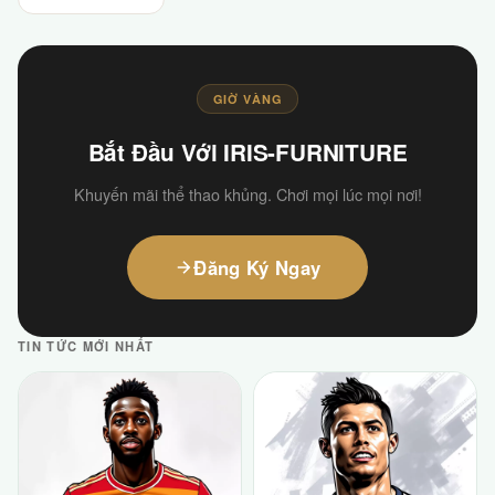
GIỜ VÀNG
Bắt Đầu Với IRIS-FURNITURE
Khuyến mãi thể thao khủng. Chơi mọi lúc mọi nơi!
Đăng Ký Ngay
TIN TỨC MỚI NHẤT