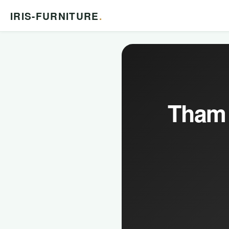
IRIS-FURNITURE
.
Tham