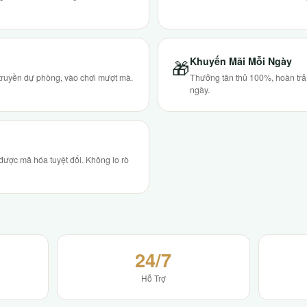
Khuyến Mãi Mỗi Ngày
🎁
truyền dự phòng, vào chơi mượt mà.
Thưởng tân thủ 100%, hoàn trả 
ngày.
được mã hóa tuyệt đối. Không lo rò
24/7
Hỗ Trợ