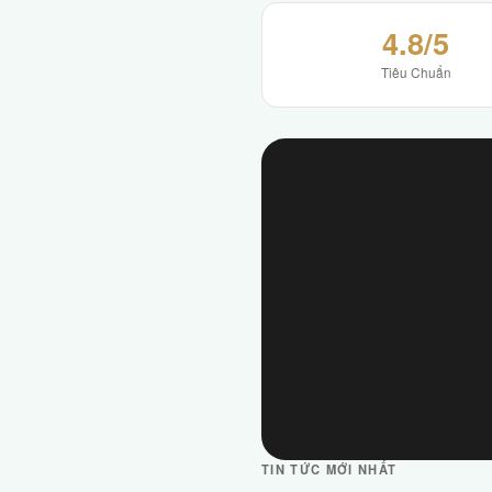
4.8/5
Tiêu Chuẩn
TIN TỨC MỚI NHẤT