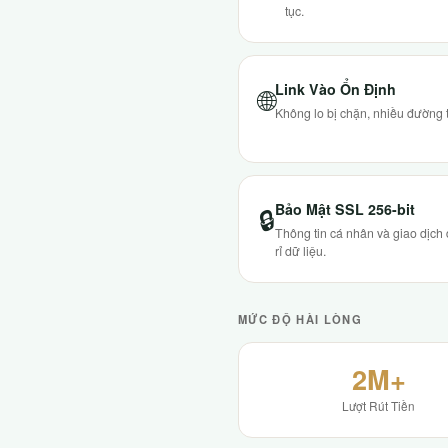
tục.
Link Vào Ổn Định
🌐
Không lo bị chặn, nhiều đường 
Bảo Mật SSL 256-bit
🔒
Thông tin cá nhân và giao dịch 
rỉ dữ liệu.
MỨC ĐỘ HÀI LÒNG
2M+
Lượt Rút Tiền