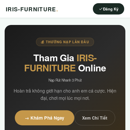
IRIS-FURNITURE
.
Đăng Ký
💰 THƯỞNG NẠP LẦN ĐẦU
Tham Gia
IRIS-
FURNITURE
Online
Nạp Rút Nhanh 3 Phút
Hoàn trả không giới hạn cho anh em cá cược. Hiện
đại, chơi mọi lúc mọi nơi.
→ Khám Phá Ngay
Xem Chi Tiết