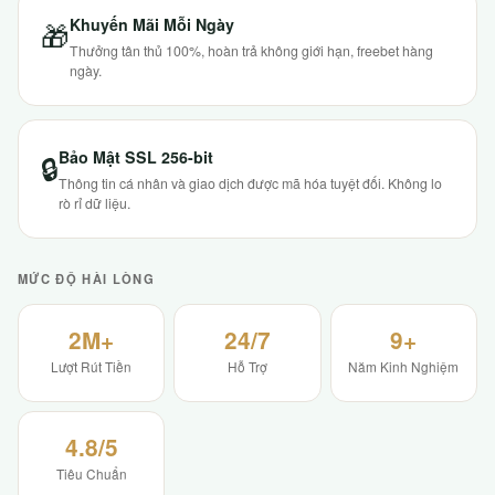
Khuyến Mãi Mỗi Ngày
🎁
Thưởng tân thủ 100%, hoàn trả không giới hạn, freebet hàng
ngày.
Bảo Mật SSL 256-bit
🔒
Thông tin cá nhân và giao dịch được mã hóa tuyệt đối. Không lo
rò rỉ dữ liệu.
MỨC ĐỘ HÀI LÒNG
2M+
24/7
9+
Lượt Rút Tiền
Hỗ Trợ
Năm Kinh Nghiệm
4.8/5
Tiêu Chuẩn