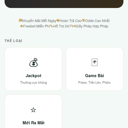
🎁
💎
🎯
Khuyến Mãi Mỗi Ngày
Hoàn Trả Cao
Odds Cao Nhất
🔥
📞
📜
Freebet Miễn Phí
Hỗ Trợ 24/7
Giấy Phép Hợp Pháp
THỂ LOẠI
💰
🃏
Jackpot
Game Bài
Thưởng cực khủng
Poker, Tiến Lên, Phỏm
⭐
Mới Ra Mắt