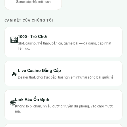
Game cập nhật mỗi tuần
CAM KẾT CỦA CHÚNG TÔI
1000+ Trò Chơi
🎰
Slot, casino, thể thao, bắn cá, game bài — đa dạng, cập nhật
liên tục.
Live Casino Đẳng Cấp
🔥
Dealer thật, chơi trực tiếp, trải nghiệm như tại sòng bài quốc tế.
Link Vào Ổn Định
🌐
Không lo bị chặn, nhiều đường truyền dự phòng, vào chơi mượt
mà.