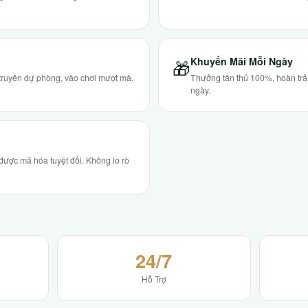
Khuyến Mãi Mỗi Ngày
🎁
truyền dự phòng, vào chơi mượt mà.
Thưởng tân thủ 100%, hoàn trả 
ngày.
được mã hóa tuyệt đối. Không lo rò
24/7
Hỗ Trợ