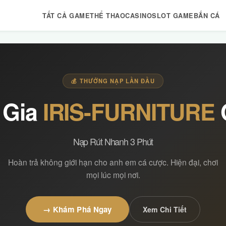
TẤT CẢ GAME
THỂ THAO
CASINO
SLOT GAME
BẮN CÁ
💰 THƯỞNG NẠP LẦN ĐẦU
 Gia
IRIS-FURNITURE
Nạp Rút Nhanh 3 Phút
Hoàn trả không giới hạn cho anh em cá cược. Hiện đại, chơi
mọi lúc mọi nơi.
→ Khám Phá Ngay
Xem Chi Tiết