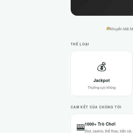
🎁
Khuyến Mãi M
THỂ LOẠI
💰
Jackpot
Thưởng cực khủng
CAM KẾT CỦA CHÚNG TÔI
1000+ Trò Chơi
🎰
Slot, casino, thể thao, bắn cá