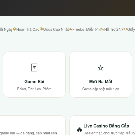
💎
🎯
🔥
📞
📜
ỗi Ngày
Hoàn Trả Cao
Odds Cao Nhất
Freebet Miễn Phí
Hỗ Trợ 24/7
Giấy
🃏
⭐
Game Bài
Mới Ra Mắt
Poker, Tiến Lên, Phỏm
Game cập nhật mỗi tuần
Live Casino Đẳng Cấp
🔥
, game bài — đa dạng, cập nhật liên
Dealer thật, chơi trực tiếp, trải