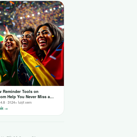
 Reminder Tools on
.com Help You Never Miss a
Schedule Again
★
4.8 · 3124+ lượt xem
iết →