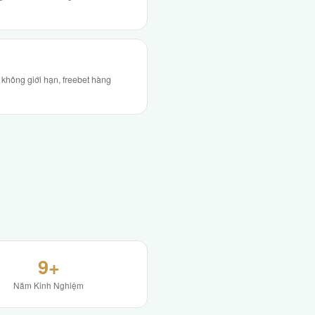
không giới hạn, freebet hàng
9+
Năm Kinh Nghiệm