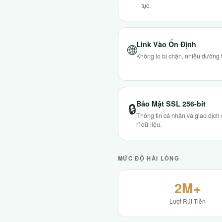
tục.
Link Vào Ổn Định
🌐
Không lo bị chặn, nhiều đường 
Bảo Mật SSL 256-bit
🔒
Thông tin cá nhân và giao dịch 
rỉ dữ liệu.
MỨC ĐỘ HÀI LÒNG
2M+
Lượt Rút Tiền