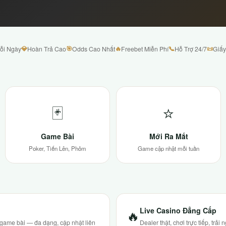
💎
🎯
🔥
📞
📜
ỗi Ngày
Hoàn Trả Cao
Odds Cao Nhất
Freebet Miễn Phí
Hỗ Trợ 24/7
Giấy
🃏
⭐
Game Bài
Mới Ra Mắt
Poker, Tiến Lên, Phỏm
Game cập nhật mỗi tuần
Live Casino Đẳng Cấp
🔥
, game bài — đa dạng, cập nhật liên
Dealer thật, chơi trực tiếp, trải