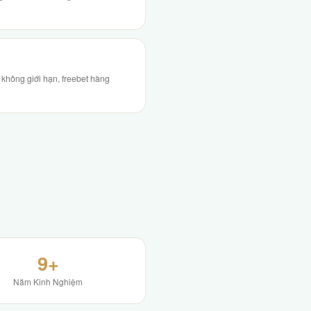
không giới hạn, freebet hàng
9+
Năm Kinh Nghiệm