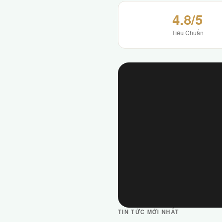
4.8/5
Tiêu Chuẩn
TIN TỨC MỚI NHẤT