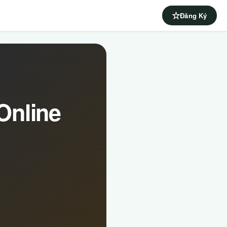
Đăng Ký
Online