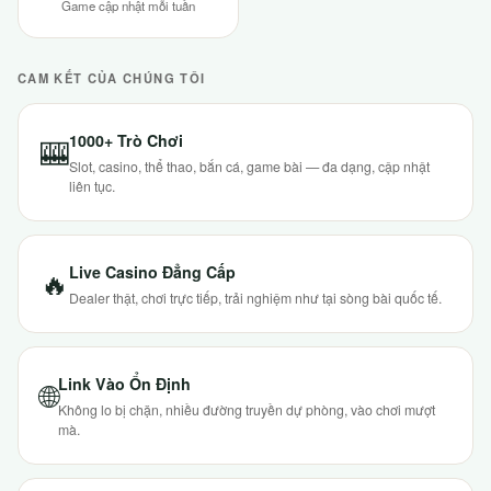
Game cập nhật mỗi tuần
CAM KẾT CỦA CHÚNG TÔI
1000+ Trò Chơi
🎰
Slot, casino, thể thao, bắn cá, game bài — đa dạng, cập nhật
liên tục.
Live Casino Đẳng Cấp
🔥
Dealer thật, chơi trực tiếp, trải nghiệm như tại sòng bài quốc tế.
Link Vào Ổn Định
🌐
Không lo bị chặn, nhiều đường truyền dự phòng, vào chơi mượt
mà.