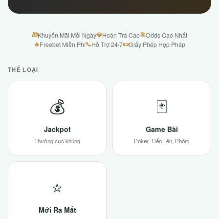
🎁
💎
🎯
Khuyến Mãi Mỗi Ngày
Hoàn Trả Cao
Odds Cao Nhất
🔥
📞
📜
Freebet Miễn Phí
Hỗ Trợ 24/7
Giấy Phép Hợp Pháp
THỂ LOẠI
💰
🃏
Jackpot
Game Bài
Thưởng cực khủng
Poker, Tiến Lên, Phỏm
⭐
Mới Ra Mắt