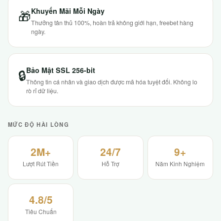
Khuyến Mãi Mỗi Ngày
🎁
Thưởng tân thủ 100%, hoàn trả không giới hạn, freebet hàng
ngày.
Bảo Mật SSL 256-bit
🔒
Thông tin cá nhân và giao dịch được mã hóa tuyệt đối. Không lo
rò rỉ dữ liệu.
MỨC ĐỘ HÀI LÒNG
2M+
24/7
9+
Lượt Rút Tiền
Hỗ Trợ
Năm Kinh Nghiệm
4.8/5
Tiêu Chuẩn