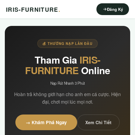
IRIS-FURNITURE
.
Đăng Ký
💰 THƯỞNG NẠP LẦN ĐẦU
Tham Gia
IRIS-
FURNITURE
Online
Nạp Rút Nhanh 3 Phút
Hoàn trả không giới hạn cho anh em cá cược. Hiện
đại, chơi mọi lúc mọi nơi.
→ Khám Phá Ngay
Xem Chi Tiết