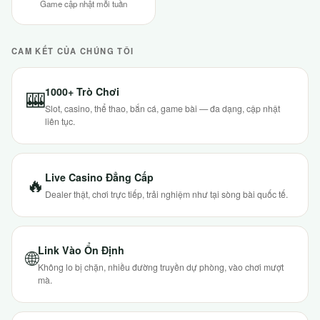
Game cập nhật mỗi tuần
CAM KẾT CỦA CHÚNG TÔI
1000+ Trò Chơi
🎰
Slot, casino, thể thao, bắn cá, game bài — đa dạng, cập nhật
liên tục.
Live Casino Đẳng Cấp
🔥
Dealer thật, chơi trực tiếp, trải nghiệm như tại sòng bài quốc tế.
Link Vào Ổn Định
🌐
Không lo bị chặn, nhiều đường truyền dự phòng, vào chơi mượt
mà.