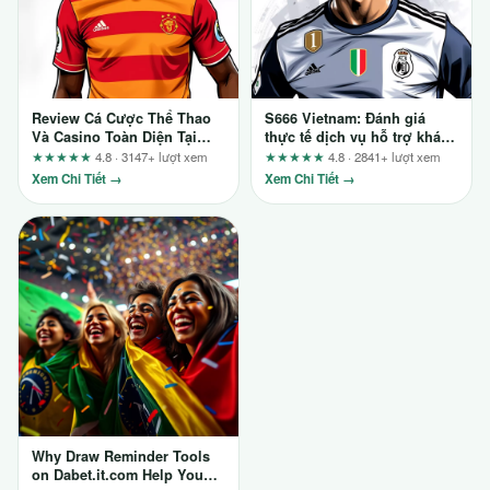
Review Cá Cược Thể Thao
S666 Vietnam: Đánh giá
Và Casino Toàn Diện Tại
thực tế dịch vụ hỗ trợ khách
sunwin99.vip – Đâu Là Điểm
hàng 24/7 có đáng tin?
★★★★★
4.8 · 3147+ lượt xem
★★★★★
4.8 · 2841+ lượt xem
Cần Xác Minh?
Xem Chi Tiết →
Xem Chi Tiết →
Why Draw Reminder Tools
on Dabet.it.com Help You