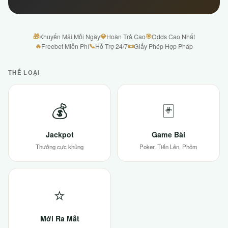
🎁
💎
🎯
Khuyến Mãi Mỗi Ngày
Hoàn Trả Cao
Odds Cao Nhất
🔥
📞
📜
Freebet Miễn Phí
Hỗ Trợ 24/7
Giấy Phép Hợp Pháp
THỂ LOẠI
💰
🃏
Jackpot
Game Bài
Thưởng cực khủng
Poker, Tiến Lên, Phỏm
⭐
Mới Ra Mắt