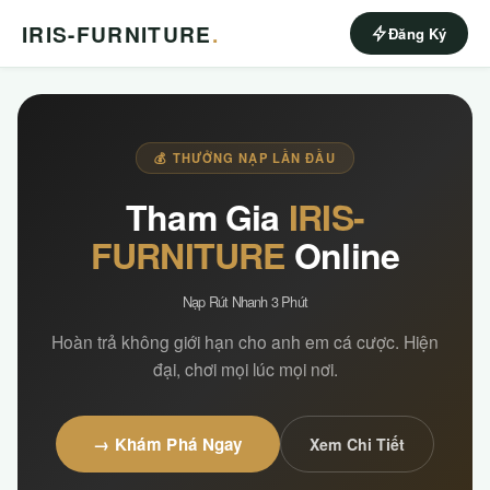
IRIS-FURNITURE
.
Đăng Ký
💰 THƯỞNG NẠP LẦN ĐẦU
Tham Gia
IRIS-
FURNITURE
Online
Nạp Rút Nhanh 3 Phút
Hoàn trả không giới hạn cho anh em cá cược. Hiện
đại, chơi mọi lúc mọi nơi.
→ Khám Phá Ngay
Xem Chi Tiết