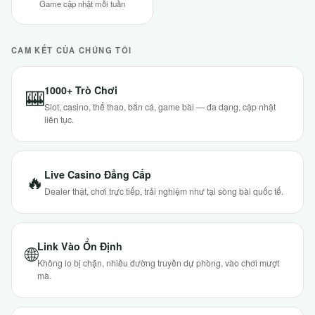
Game cập nhật mỗi tuần
CAM KẾT CỦA CHÚNG TÔI
1000+ Trò Chơi
🎰
Slot, casino, thể thao, bắn cá, game bài — đa dạng, cập nhật
liên tục.
Live Casino Đẳng Cấp
🔥
Dealer thật, chơi trực tiếp, trải nghiệm như tại sòng bài quốc tế.
Link Vào Ổn Định
🌐
Không lo bị chặn, nhiều đường truyền dự phòng, vào chơi mượt
mà.