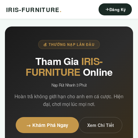
IRIS-FURNITURE
.
Đăng Ký
💰 THƯỞNG NẠP LẦN ĐẦU
Tham Gia
IRIS-
FURNITURE
Online
Nạp Rút Nhanh 3 Phút
Hoàn trả không giới hạn cho anh em cá cược. Hiện
đại, chơi mọi lúc mọi nơi.
→ Khám Phá Ngay
Xem Chi Tiết