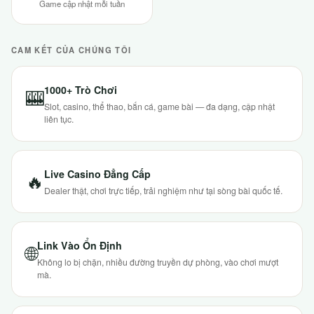
Game cập nhật mỗi tuần
CAM KẾT CỦA CHÚNG TÔI
1000+ Trò Chơi
🎰
Slot, casino, thể thao, bắn cá, game bài — đa dạng, cập nhật
liên tục.
Live Casino Đẳng Cấp
🔥
Dealer thật, chơi trực tiếp, trải nghiệm như tại sòng bài quốc tế.
Link Vào Ổn Định
🌐
Không lo bị chặn, nhiều đường truyền dự phòng, vào chơi mượt
mà.