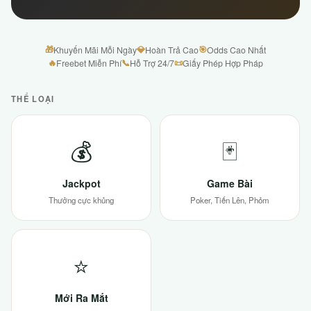
🎁
💎
🎯
Khuyến Mãi Mỗi Ngày
Hoàn Trả Cao
Odds Cao Nhất
🔥
📞
📜
Freebet Miễn Phí
Hỗ Trợ 24/7
Giấy Phép Hợp Pháp
THỂ LOẠI
💰
🃏
Jackpot
Game Bài
Thưởng cực khủng
Poker, Tiến Lên, Phỏm
⭐
Mới Ra Mắt