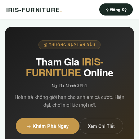
IRIS-FURNITURE
.
Đăng Ký
💰 THƯỞNG NẠP LẦN ĐẦU
Tham Gia
IRIS-
FURNITURE
Online
Nạp Rút Nhanh 3 Phút
Hoàn trả không giới hạn cho anh em cá cược. Hiện
đại, chơi mọi lúc mọi nơi.
→ Khám Phá Ngay
Xem Chi Tiết