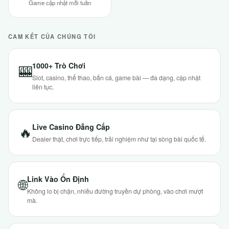
Game cập nhật mỗi tuần
CAM KẾT CỦA CHÚNG TÔI
1000+ Trò Chơi
🎰
Slot, casino, thể thao, bắn cá, game bài — đa dạng, cập nhật
liên tục.
Live Casino Đẳng Cấp
🔥
Dealer thật, chơi trực tiếp, trải nghiệm như tại sòng bài quốc tế.
Link Vào Ổn Định
🌐
Không lo bị chặn, nhiều đường truyền dự phòng, vào chơi mượt
mà.