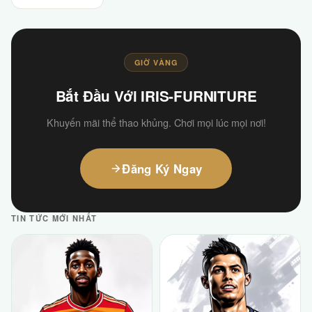
GIỜ VÀNG
Bắt Đầu Với IRIS-FURNITURE
Khuyến mãi thể thao khủng. Chơi mọi lúc mọi nơi!
Đăng Ký Ngay
TIN TỨC MỚI NHẤT