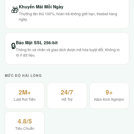
Khuyến Mãi Mỗi Ngày
🎁
Thưởng tân thủ 100%, hoàn trả không giới hạn, freebet hàng
ngày.
Bảo Mật SSL 256-bit
🔒
Thông tin cá nhân và giao dịch được mã hóa tuyệt đối. Không lo
rò rỉ dữ liệu.
MỨC ĐỘ HÀI LÒNG
2M+
24/7
9+
Lượt Rút Tiền
Hỗ Trợ
Năm Kinh Nghiệm
4.8/5
Tiêu Chuẩn