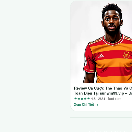
Review Cá Cược Thể Thao Và C
Toàn Diện Tại sunwin99.vip – Đ
Điểm Cần Xác Minh?
★★★★★
4.8 · 2861+ lượt xem
Xem Chi Tiết →