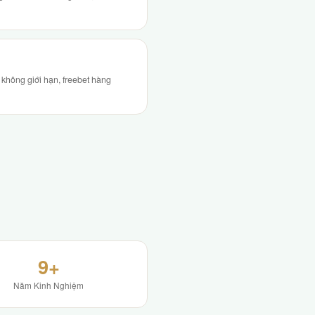
không giới hạn, freebet hàng
9+
Năm Kinh Nghiệm