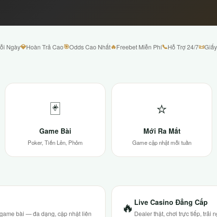
💎
🎯
🔥
📞
📜
ỗi Ngày
Hoàn Trả Cao
Odds Cao Nhất
Freebet Miễn Phí
Hỗ Trợ 24/7
Giấy
🃏
⭐
Game Bài
Mới Ra Mắt
Poker, Tiến Lên, Phỏm
Game cập nhật mỗi tuần
Live Casino Đẳng Cấp
🔥
, game bài — đa dạng, cập nhật liên
Dealer thật, chơi trực tiếp, trải