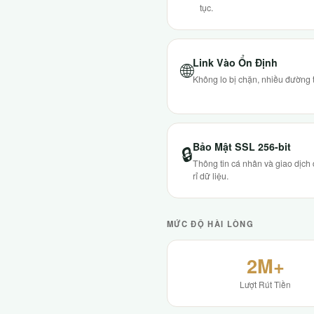
tục.
Link Vào Ổn Định
🌐
Không lo bị chặn, nhiều đường 
Bảo Mật SSL 256-bit
🔒
Thông tin cá nhân và giao dịch 
rỉ dữ liệu.
MỨC ĐỘ HÀI LÒNG
2M+
Lượt Rút Tiền