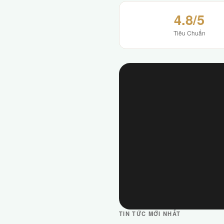
4.8/5
Tiêu Chuẩn
TIN TỨC MỚI NHẤT