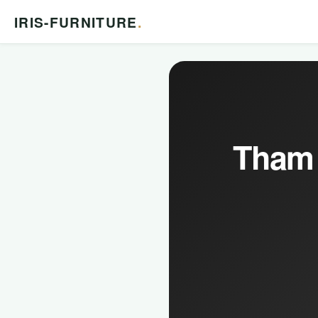
IRIS-FURNITURE
.
Tham