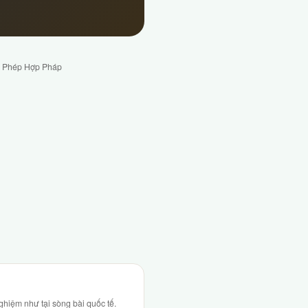
 Phép Hợp Pháp
 nghiệm như tại sòng bài quốc tế.