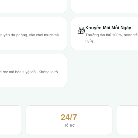
Khuyến Mãi Mỗi Ngày
🎁
truyền dự phòng, vào chơi mượt mà.
Thưởng tân thủ 100%, hoàn trả 
ngày.
được mã hóa tuyệt đối. Không lo rò
24/7
Hỗ Trợ