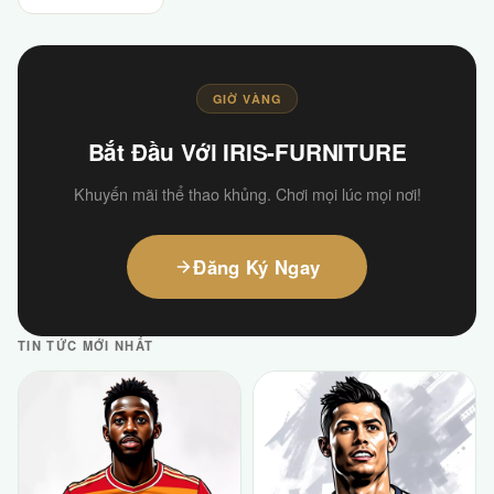
GIỜ VÀNG
Bắt Đầu Với IRIS-FURNITURE
Khuyến mãi thể thao khủng. Chơi mọi lúc mọi nơi!
Đăng Ký Ngay
TIN TỨC MỚI NHẤT