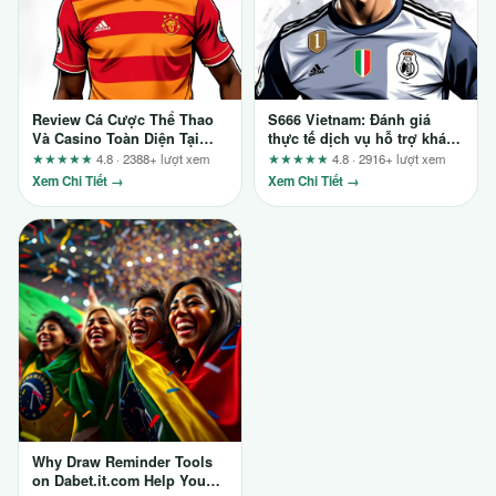
Review Cá Cược Thể Thao
S666 Vietnam: Đánh giá
Và Casino Toàn Diện Tại
thực tế dịch vụ hỗ trợ khách
sunwin99.vip – Đâu Là Điểm
hàng 24/7 có đáng tin?
★★★★★
4.8 · 2388+ lượt xem
★★★★★
4.8 · 2916+ lượt xem
Cần Xác Minh?
Xem Chi Tiết →
Xem Chi Tiết →
Why Draw Reminder Tools
on Dabet.it.com Help You