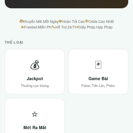
🎁
💎
🎯
Khuyến Mãi Mỗi Ngày
Hoàn Trả Cao
Odds Cao Nhất
🔥
📞
📜
Freebet Miễn Phí
Hỗ Trợ 24/7
Giấy Phép Hợp Pháp
THỂ LOẠI
💰
🃏
Jackpot
Game Bài
Thưởng cực khủng
Poker, Tiến Lên, Phỏm
⭐
Mới Ra Mắt