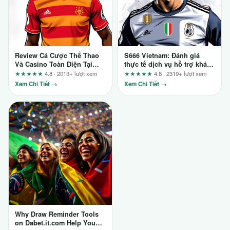
Review Cá Cược Thể Thao
S666 Vietnam: Đánh giá
Và Casino Toàn Diện Tại
thực tế dịch vụ hỗ trợ khách
sunwin99.vip – Đâu Là Điểm
hàng 24/7 có đáng tin?
★★★★★
4.8 · 2013+ lượt xem
★★★★★
4.8 · 2319+ lượt xem
Cần Xác Minh?
Xem Chi Tiết →
Xem Chi Tiết →
Why Draw Reminder Tools
on Dabet.it.com Help You