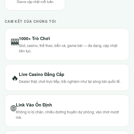
Game cập nhật mỗi tuần
CAM KẾT CỦA CHÚNG TÔI
1000+ Trò Chơi
🎰
Slot, casino, thể thao, bắn cá, game bài — đa dạng, cập nhật
liên tục.
Live Casino Đẳng Cấp
🔥
Dealer thật, chơi trực tiếp, trải nghiệm như tại sòng bài quốc tế.
Link Vào Ổn Định
🌐
Không lo bị chặn, nhiều đường truyền dự phòng, vào chơi mượt
mà.