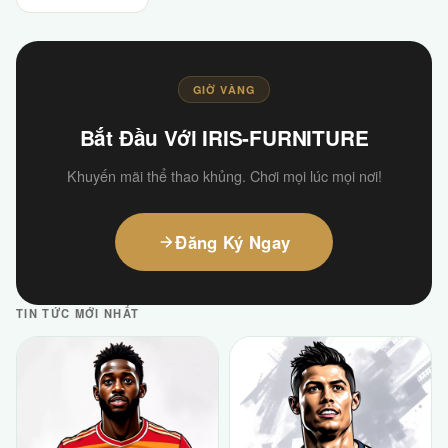
GIỜ VÀNG
Bắt Đầu Với IRIS-FURNITURE
Khuyến mãi thể thao khủng. Chơi mọi lúc mọi nơi!
Đăng Ký Ngay
TIN TỨC MỚI NHẤT