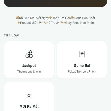
🎁
💎
🎯
Khuyến Mãi Mỗi Ngày
Hoàn Trả Cao
Odds Cao Nhất
🔥
📞
📜
Freebet Miễn Phí
Hỗ Trợ 24/7
Giấy Phép Hợp Pháp
THỂ LOẠI
💰
🃏
Jackpot
Game Bài
Thưởng cực khủng
Poker, Tiến Lên, Phỏm
⭐
Mới Ra Mắt