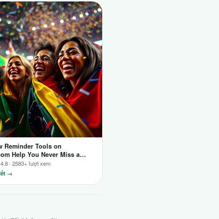
 Reminder Tools on
.com Help You Never Miss a
Schedule Again
★
4.8 · 2583+ lượt xem
iết →