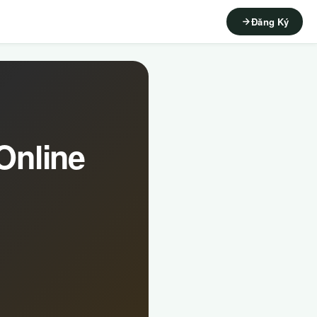
Đăng Ký
Online