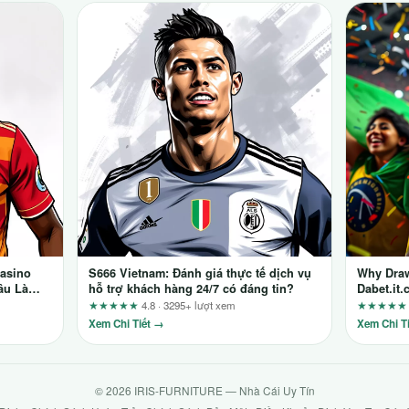
asino
S666 Vietnam: Đánh giá thực tế dịch vụ
Why Draw
âu Là
hỗ trợ khách hàng 24/7 có đáng tin?
Dabet.it
Lottery 
★★★★★
4.8 · 3295+ lượt xem
★★★★
Xem Chi Tiết →
Xem Chi T
© 2026 IRIS-FURNITURE — Nhà Cái Uy Tín