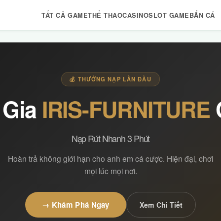
TẤT CẢ GAME
THỂ THAO
CASINO
SLOT GAME
BẮN CÁ
💰 THƯỞNG NẠP LẦN ĐẦU
 Gia
IRIS-FURNITURE
Nạp Rút Nhanh 3 Phút
Hoàn trả không giới hạn cho anh em cá cược. Hiện đại, chơi
mọi lúc mọi nơi.
→ Khám Phá Ngay
Xem Chi Tiết