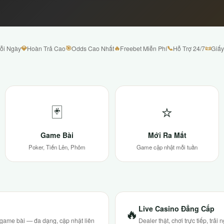
💎
🎯
🔥
📞
📜
ỗi Ngày
Hoàn Trả Cao
Odds Cao Nhất
Freebet Miễn Phí
Hỗ Trợ 24/7
Giấy
🃏
⭐
Game Bài
Mới Ra Mắt
Poker, Tiến Lên, Phỏm
Game cập nhật mỗi tuần
Live Casino Đẳng Cấp
🔥
, game bài — đa dạng, cập nhật liên
Dealer thật, chơi trực tiếp, trải