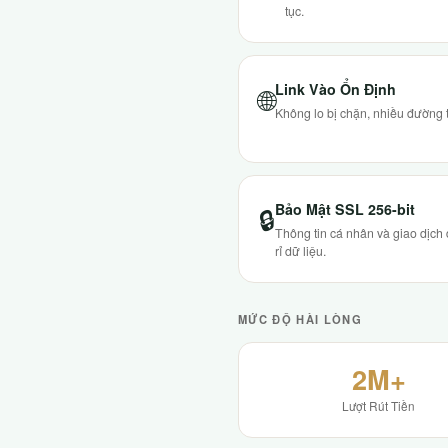
tục.
Link Vào Ổn Định
🌐
Không lo bị chặn, nhiều đường 
Bảo Mật SSL 256-bit
🔒
Thông tin cá nhân và giao dịch 
rỉ dữ liệu.
MỨC ĐỘ HÀI LÒNG
2M+
Lượt Rút Tiền