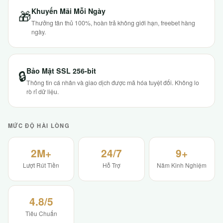
Khuyến Mãi Mỗi Ngày
🎁
Thưởng tân thủ 100%, hoàn trả không giới hạn, freebet hàng
ngày.
Bảo Mật SSL 256-bit
🔒
Thông tin cá nhân và giao dịch được mã hóa tuyệt đối. Không lo
rò rỉ dữ liệu.
MỨC ĐỘ HÀI LÒNG
2M+
24/7
9+
Lượt Rút Tiền
Hỗ Trợ
Năm Kinh Nghiệm
4.8/5
Tiêu Chuẩn