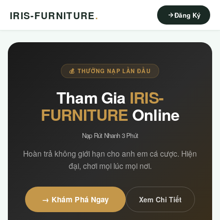
IRIS-FURNITURE
.
Đăng Ký
💰 THƯỞNG NẠP LẦN ĐẦU
Tham Gia
IRIS-
FURNITURE
Online
Nạp Rút Nhanh 3 Phút
Hoàn trả không giới hạn cho anh em cá cược. Hiện
đại, chơi mọi lúc mọi nơi.
→ Khám Phá Ngay
Xem Chi Tiết