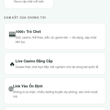
Game cập nhật mỗi tuần
CAM KẾT CỦA CHÚNG TÔI
1000+ Trò Chơi
🎰
Slot, casino, thể thao, bắn cá, game bài — đa dạng, cập nhật
liên tục.
Live Casino Đẳng Cấp
🔥
Dealer thật, chơi trực tiếp, trải nghiệm như tại sòng bài quốc tế.
Link Vào Ổn Định
🌐
Không lo bị chặn, nhiều đường truyền dự phòng, vào chơi mượt
mà.