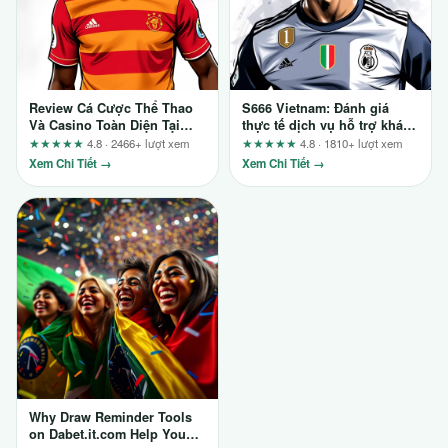
Review Cá Cược Thể Thao
S666 Vietnam: Đánh giá
Và Casino Toàn Diện Tại
thực tế dịch vụ hỗ trợ khách
sunwin99.vip – Đâu Là Điểm
hàng 24/7 có đáng tin?
★★★★★
4.8 · 2466+ lượt xem
★★★★★
4.8 · 1810+ lượt xem
Cần Xác Minh?
Xem Chi Tiết →
Xem Chi Tiết →
Why Draw Reminder Tools
on Dabet.it.com Help You