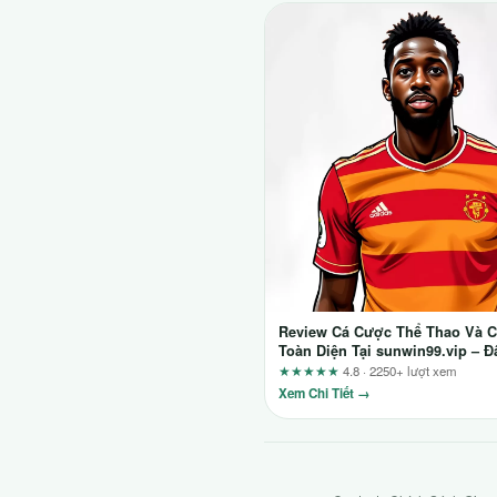
Review Cá Cược Thể Thao Và C
Toàn Diện Tại sunwin99.vip – Đ
Điểm Cần Xác Minh?
★★★★★
4.8 · 2250+ lượt xem
Xem Chi Tiết →