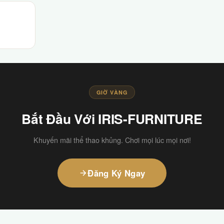
GIỜ VÀNG
Bắt Đầu Với IRIS-FURNITURE
Khuyến mãi thể thao khủng. Chơi mọi lúc mọi nơi!
Đăng Ký Ngay