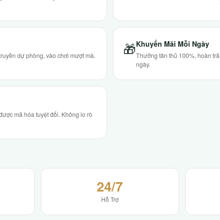
Khuyến Mãi Mỗi Ngày
🎁
truyền dự phòng, vào chơi mượt mà.
Thưởng tân thủ 100%, hoàn trả 
ngày.
được mã hóa tuyệt đối. Không lo rò
24/7
Hỗ Trợ