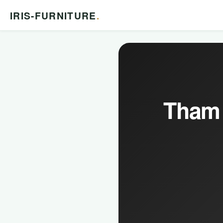
IRIS-FURNITURE
.
Tham