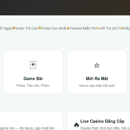
💎
🎯
🔥
📞
📜
ỗi Ngày
Hoàn Trả Cao
Odds Cao Nhất
Freebet Miễn Phí
Hỗ Trợ 24/7
Giấy
🃏
⭐
Game Bài
Mới Ra Mắt
Poker, Tiến Lên, Phỏm
Game cập nhật mỗi tuần
Live Casino Đẳng Cấp
🔥
, game bài — đa dạng, cập nhật liên
Dealer thật, chơi trực tiếp, trải