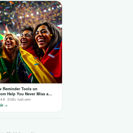
 Reminder Tools on
.com Help You Never Miss a
Schedule Again
★
4.8 · 2120+ lượt xem
iết →