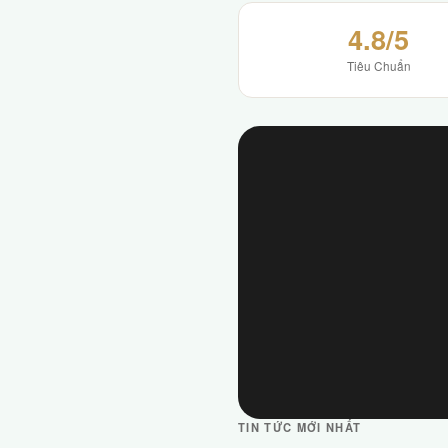
4.8/5
Tiêu Chuẩn
TIN TỨC MỚI NHẤT