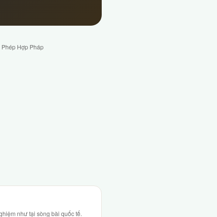
 Phép Hợp Pháp
 nghiệm như tại sòng bài quốc tế.