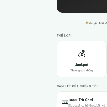
🎁
Khuyến Mãi M
THỂ LOẠI
💰
Jackpot
Thưởng cực khủng
CAM KẾT CỦA CHÚNG TÔI
1000+ Trò Chơi
🎰
Slot, casino, thể thao, bắn cá