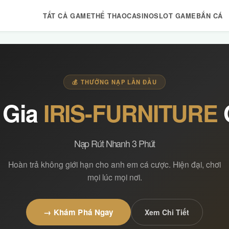
TẤT CẢ GAME
THỂ THAO
CASINO
SLOT GAME
BẮN CÁ
💰 THƯỞNG NẠP LẦN ĐẦU
 Gia
IRIS-FURNITURE
Nạp Rút Nhanh 3 Phút
Hoàn trả không giới hạn cho anh em cá cược. Hiện đại, chơi
mọi lúc mọi nơi.
→ Khám Phá Ngay
Xem Chi Tiết