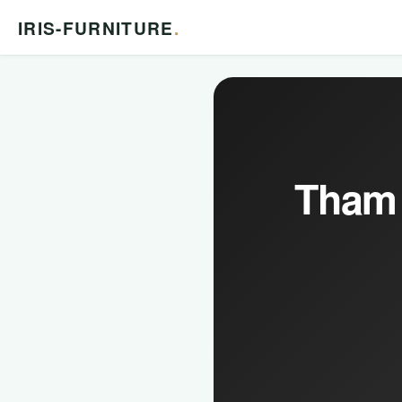
IRIS-FURNITURE
.
Tham