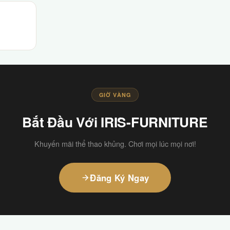
GIỜ VÀNG
Bắt Đầu Với IRIS-FURNITURE
Khuyến mãi thể thao khủng. Chơi mọi lúc mọi nơi!
Đăng Ký Ngay