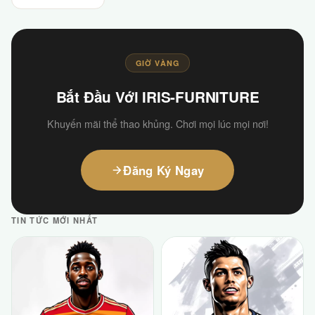
GIỜ VÀNG
Bắt Đầu Với IRIS-FURNITURE
Khuyến mãi thể thao khủng. Chơi mọi lúc mọi nơi!
Đăng Ký Ngay
TIN TỨC MỚI NHẤT