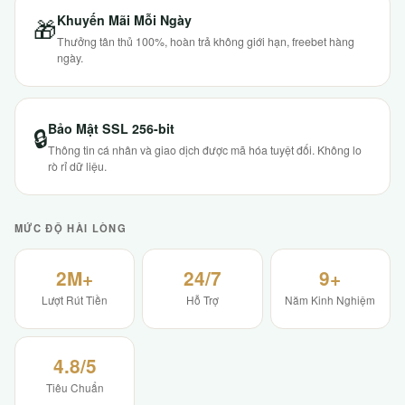
Khuyến Mãi Mỗi Ngày
🎁
Thưởng tân thủ 100%, hoàn trả không giới hạn, freebet hàng
ngày.
Bảo Mật SSL 256-bit
🔒
Thông tin cá nhân và giao dịch được mã hóa tuyệt đối. Không lo
rò rỉ dữ liệu.
MỨC ĐỘ HÀI LÒNG
2M+
24/7
9+
Lượt Rút Tiền
Hỗ Trợ
Năm Kinh Nghiệm
4.8/5
Tiêu Chuẩn