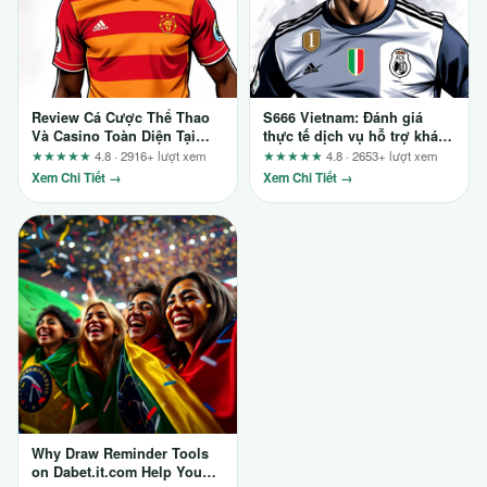
Review Cá Cược Thể Thao
S666 Vietnam: Đánh giá
Và Casino Toàn Diện Tại
thực tế dịch vụ hỗ trợ khách
sunwin99.vip – Đâu Là Điểm
hàng 24/7 có đáng tin?
★★★★★
4.8 · 2916+ lượt xem
★★★★★
4.8 · 2653+ lượt xem
Cần Xác Minh?
Xem Chi Tiết →
Xem Chi Tiết →
Why Draw Reminder Tools
on Dabet.it.com Help You