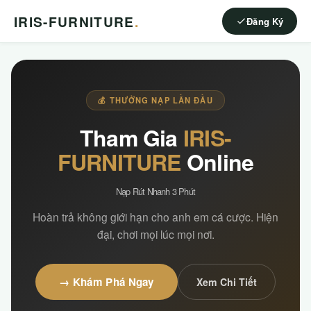
IRIS-FURNITURE
.
Đăng Ký
💰 THƯỞNG NẠP LẦN ĐẦU
Tham Gia
IRIS-
FURNITURE
Online
Nạp Rút Nhanh 3 Phút
Hoàn trả không giới hạn cho anh em cá cược. Hiện
đại, chơi mọi lúc mọi nơi.
→ Khám Phá Ngay
Xem Chi Tiết