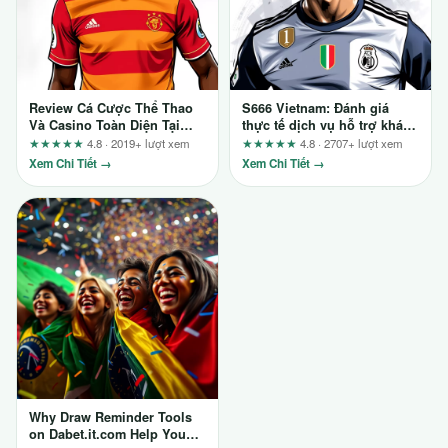
Review Cá Cược Thể Thao
S666 Vietnam: Đánh giá
Và Casino Toàn Diện Tại
thực tế dịch vụ hỗ trợ khách
sunwin99.vip – Đâu Là Điểm
hàng 24/7 có đáng tin?
★★★★★
4.8 · 2019+ lượt xem
★★★★★
4.8 · 2707+ lượt xem
Cần Xác Minh?
Xem Chi Tiết →
Xem Chi Tiết →
Why Draw Reminder Tools
on Dabet.it.com Help You