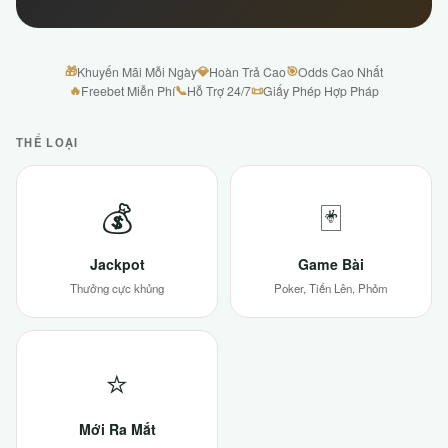
🎁
💎
🎯
Khuyến Mãi Mỗi Ngày
Hoàn Trả Cao
Odds Cao Nhất
🔥
📞
📜
Freebet Miễn Phí
Hỗ Trợ 24/7
Giấy Phép Hợp Pháp
THỂ LOẠI
💰
🃏
Jackpot
Game Bài
Thưởng cực khủng
Poker, Tiến Lên, Phỏm
⭐
Mới Ra Mắt