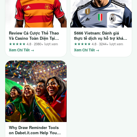
Review Cá Cược Thể Thao
S666 Vietnam: Đánh giá
Và Casino Toàn Diện Tại
thực tế dịch vụ hỗ trợ khách
sunwin99.vip – Đâu Là Điểm
hàng 24/7 có đáng tin?
★★★★★
4.8 · 2080+ lượt xem
★★★★★
4.8 · 3244+ lượt xem
Cần Xác Minh?
Xem Chi Tiết →
Xem Chi Tiết →
Why Draw Reminder Tools
on Dabet.it.com Help You