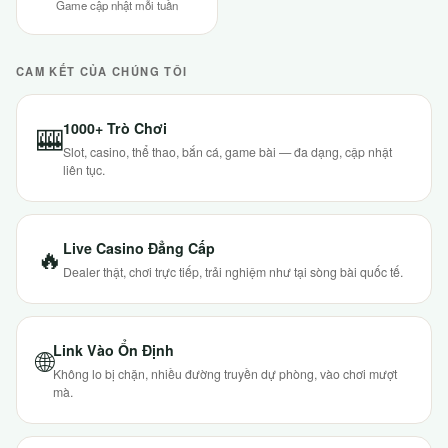
Game cập nhật mỗi tuần
CAM KẾT CỦA CHÚNG TÔI
1000+ Trò Chơi
🎰
Slot, casino, thể thao, bắn cá, game bài — đa dạng, cập nhật
liên tục.
Live Casino Đẳng Cấp
🔥
Dealer thật, chơi trực tiếp, trải nghiệm như tại sòng bài quốc tế.
Link Vào Ổn Định
🌐
Không lo bị chặn, nhiều đường truyền dự phòng, vào chơi mượt
mà.