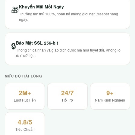
Khuyến Mãi Mỗi Ngày
🎁
Thưởng tân thủ 100%, hoàn trả không giới hạn, freebet hàng
ngày.
Bảo Mật SSL 256-bit
🔒
Thông tin cá nhân và giao dịch được mã hóa tuyệt đối. Không lo
rò rỉ dữ liệu.
MỨC ĐỘ HÀI LÒNG
2M+
24/7
9+
Lượt Rút Tiền
Hỗ Trợ
Năm Kinh Nghiệm
4.8/5
Tiêu Chuẩn