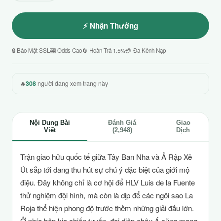
⚡ Nhận Thưởng
🔒 Bảo Mật SSL
🎰 Odds Cao
🔄 Hoàn Trả 1.5%
💳 Đa Kênh Nạp
🔥
308
người đang xem trang này
Nội Dung Bài
Đánh Giá
Giao
Viết
(2,948)
Dịch
Trận giao hữu quốc tế giữa Tây Ban Nha và Ả Rập Xê
Út sắp tới đang thu hút sự chú ý đặc biệt của giới mộ
điệu. Đây không chỉ là cơ hội để HLV Luis de la Fuente
thử nghiệm đội hình, mà còn là dịp để các ngôi sao La
Roja thể hiện phong độ trước thềm những giải đấu lớn.
Ở phía bên kia chiến tuyến, đại diện châu Á cũng mang