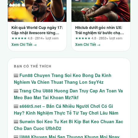
Kết quả World Cup ngày 17:
Hitclub dưới góc nhìn UX:
Cập nhật livescore từng
Trải nghiệm từ bước chạm
trận nóng hổi
đầu tiên đến khi rời đi
★★★★★
4.8 · 2814+ lượt xem
★★★★★
4.8 · 2853+ lượt xem
Xem Chi Tiết →
Xem Chi Tiết →
BẠN CÓ THỂ THÍCH
🎰
Fun88 Chuyen Trang Soi Keo Bong Da Kinh
Nghiem Va Chien Thuat Thang Lon 5syY4z
🎰
Trang Chu U888 Huong Dan Truy Cap An Toan Va
Meo Bao Mat Tai Khoan Mz7ikf
🎰
s666t5.net – Bắn Cá Nhiều Người Chơi Có Gì
Hay? Kinh Nghiệm Thực Tế Từ Tay Chơi Lâu Năm
🎰
Sunwin Soi Keo Tu Ket Bi Kip Bat Keo Chuan Xac
Cho Dan Cuoc UfbhD2
🎰
U888 Khuyen Mai San Thuong Khung Moi Ngay