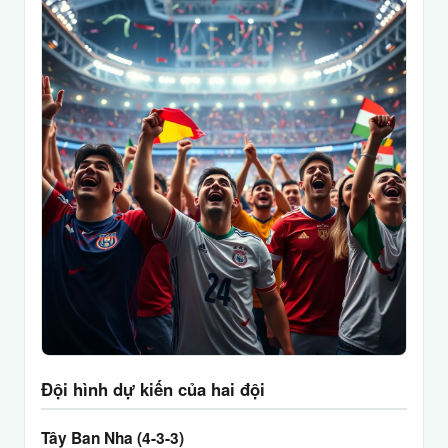
Đội hình dự kiến của hai đội
Tây Ban Nha (4-3-3)