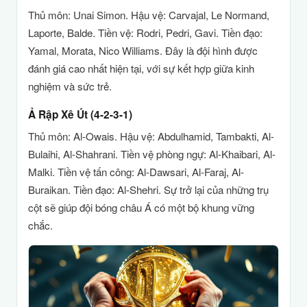
Thủ môn: Unai Simon. Hậu vệ: Carvajal, Le Normand,
Laporte, Balde. Tiền vệ: Rodri, Pedri, Gavi. Tiền đạo:
Yamal, Morata, Nico Williams. Đây là đội hình được
đánh giá cao nhất hiện tại, với sự kết hợp giữa kinh
nghiệm và sức trẻ.
Ả Rập Xê Út (4-2-3-1)
Thủ môn: Al-Owais. Hậu vệ: Abdulhamid, Tambakti, Al-
Bulaihi, Al-Shahrani. Tiền vệ phòng ngự: Al-Khaibari, Al-
Malki. Tiền vệ tấn công: Al-Dawsari, Al-Faraj, Al-
Buraikan. Tiền đạo: Al-Shehri. Sự trở lại của những trụ
cột sẽ giúp đội bóng châu Á có một bộ khung vững
chắc.