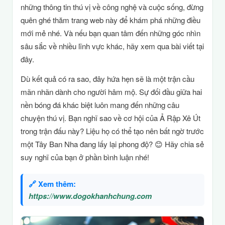
những thông tin thú vị về công nghệ và cuộc sống, đừng
quên ghé thăm trang web này để khám phá những điều
mới mẻ nhé. Và nếu bạn quan tâm đến những góc nhìn
sâu sắc về nhiều lĩnh vực khác, hãy xem qua bài viết tại
đây.
Dù kết quả có ra sao, đây hứa hẹn sẽ là một trận cầu
mãn nhãn dành cho người hâm mộ. Sự đối đầu giữa hai
nền bóng đá khác biệt luôn mang đến những câu
chuyện thú vị. Bạn nghĩ sao về cơ hội của Ả Rập Xê Út
trong trận đấu này? Liệu họ có thể tạo nên bất ngờ trước
một Tây Ban Nha đang lấy lại phong độ? 😊 Hãy chia sẻ
suy nghĩ của bạn ở phần bình luận nhé!
🔗 Xem thêm:
https://www.dogokhanhchung.com