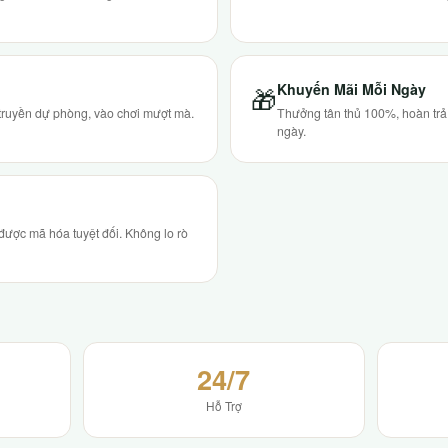
Khuyến Mãi Mỗi Ngày
🎁
truyền dự phòng, vào chơi mượt mà.
Thưởng tân thủ 100%, hoàn trả 
ngày.
được mã hóa tuyệt đối. Không lo rò
24/7
Hỗ Trợ