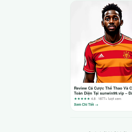
Review Cá Cược Thể Thao Và C
Toàn Diện Tại sunwin99.vip – Đ
Điểm Cần Xác Minh?
★★★★★
4.8 · 1877+ lượt xem
Xem Chi Tiết →