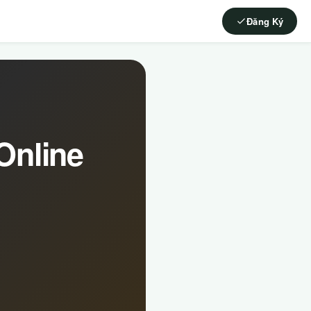
Đăng Ký
Online