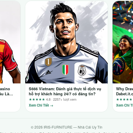
asino
S666 Vietnam: Đánh giá thực tế dịch vụ
Why Draw
âu Là
hỗ trợ khách hàng 24/7 có đáng tin?
Dabet.it
Lottery 
★★★★★
4.8 · 2257+ lượt xem
★★★★
Xem Chi Tiết →
Xem Chi T
© 2026 IRIS-FURNITURE — Nhà Cái Uy Tín