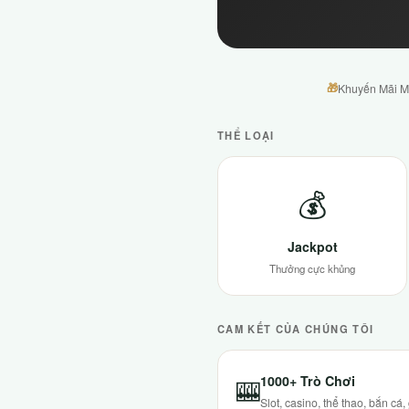
🎁
Khuyến Mãi M
THỂ LOẠI
💰
Jackpot
Thưởng cực khủng
CAM KẾT CỦA CHÚNG TÔI
1000+ Trò Chơi
🎰
Slot, casino, thể thao, bắn cá