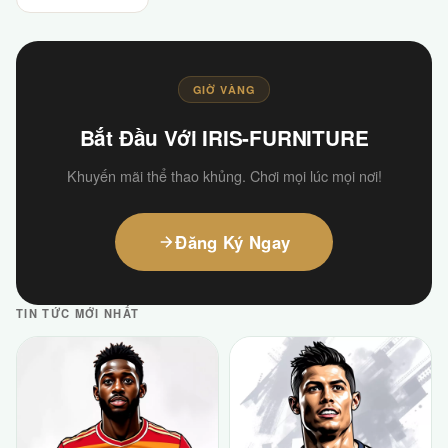
GIỜ VÀNG
Bắt Đầu Với IRIS-FURNITURE
Khuyến mãi thể thao khủng. Chơi mọi lúc mọi nơi!
Đăng Ký Ngay
TIN TỨC MỚI NHẤT