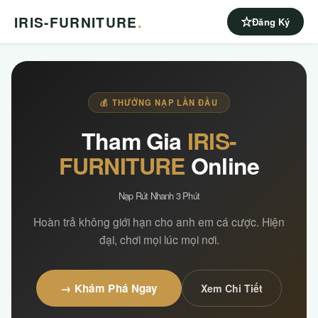
IRIS-FURNITURE
.
Đăng Ký
💰 THƯỞNG NẠP LẦN ĐẦU
Tham Gia
IRIS-
FURNITURE
Online
Nạp Rút Nhanh 3 Phút
Hoàn trả không giới hạn cho anh em cá cược. Hiện
đại, chơi mọi lúc mọi nơi.
→ Khám Phá Ngay
Xem Chi Tiết