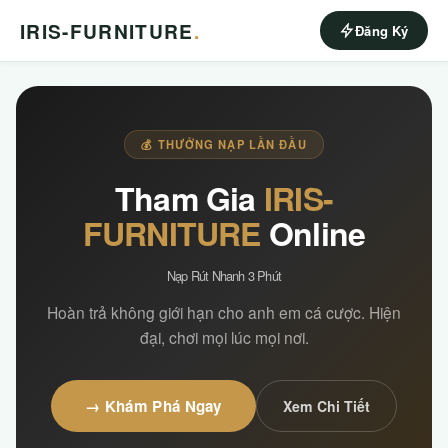
IRIS-FURNITURE
.
Đăng Ký
💰 THƯỞNG NẠP LẦN ĐẦU
Tham Gia
IRIS-
FURNITURE
Online
Nạp Rút Nhanh 3 Phút
Hoàn trả không giới hạn cho anh em cá cược. Hiện
đại, chơi mọi lúc mọi nơi.
→ Khám Phá Ngay
Xem Chi Tiết