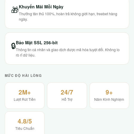
Khuyến Mãi Mỗi Ngày
🎁
Thưởng tân thủ 100%, hoàn trả không giới hạn, freebet hàng
ngày.
Bảo Mật SSL 256-bit
🔒
Thông tin cá nhân và giao dịch được mã hóa tuyệt đối. Không lo
rò rỉ dữ liệu.
MỨC ĐỘ HÀI LÒNG
2M+
24/7
9+
Lượt Rút Tiền
Hỗ Trợ
Năm Kinh Nghiệm
4.8/5
Tiêu Chuẩn