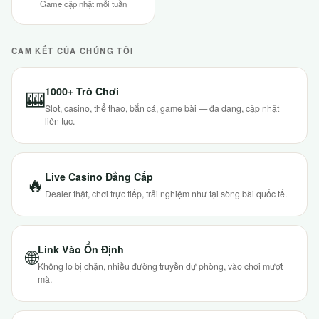
Game cập nhật mỗi tuần
CAM KẾT CỦA CHÚNG TÔI
1000+ Trò Chơi
🎰
Slot, casino, thể thao, bắn cá, game bài — đa dạng, cập nhật
liên tục.
Live Casino Đẳng Cấp
🔥
Dealer thật, chơi trực tiếp, trải nghiệm như tại sòng bài quốc tế.
Link Vào Ổn Định
🌐
Không lo bị chặn, nhiều đường truyền dự phòng, vào chơi mượt
mà.