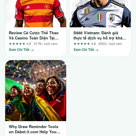
Review Cá Cược Thể Thao
S666 Vietnam: Đánh giá
Và Casino Toàn Diện Tại
thực tế dịch vụ hỗ trợ khách
sunwin99.vip – Đâu Là Điểm
hàng 24/7 có đáng tin?
★★★★★
4.8 · 3178+ lượt xem
★★★★★
4.8 · 2553+ lượt xem
Cần Xác Minh?
Xem Chi Tiết →
Xem Chi Tiết →
Why Draw Reminder Tools
on Dabet.it.com Help You