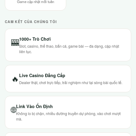
Game cập nhật mỗi tuần
CAM KẾT CỦA CHÚNG TÔI
1000+ Trò Chơi
🎰
Slot, casino, thể thao, bắn cá, game bài — đa dạng, cập nhật
liên tục.
Live Casino Đẳng Cấp
🔥
Dealer thật, chơi trực tiếp, trải nghiệm như tại sòng bài quốc tế.
Link Vào Ổn Định
🌐
Không lo bị chặn, nhiều đường truyền dự phòng, vào chơi mượt
mà.