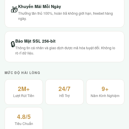
Khuyến Mãi Mỗi Ngày
🎁
Thưởng tân thủ 100%, hoàn trả không giới hạn, freebet hàng
ngày.
Bảo Mật SSL 256-bit
🔒
Thông tin cá nhân và giao dịch được mã hóa tuyệt đối. Không lo
rò rỉ dữ liệu.
MỨC ĐỘ HÀI LÒNG
2M+
24/7
9+
Lượt Rút Tiền
Hỗ Trợ
Năm Kinh Nghiệm
4.8/5
Tiêu Chuẩn