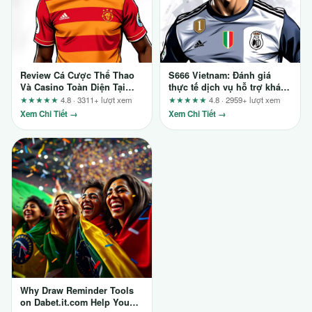
Review Cá Cược Thể Thao
S666 Vietnam: Đánh giá
Và Casino Toàn Diện Tại
thực tế dịch vụ hỗ trợ khách
sunwin99.vip – Đâu Là Điểm
hàng 24/7 có đáng tin?
★★★★★
4.8 · 3311+ lượt xem
★★★★★
4.8 · 2959+ lượt xem
Cần Xác Minh?
Xem Chi Tiết →
Xem Chi Tiết →
Why Draw Reminder Tools
on Dabet.it.com Help You