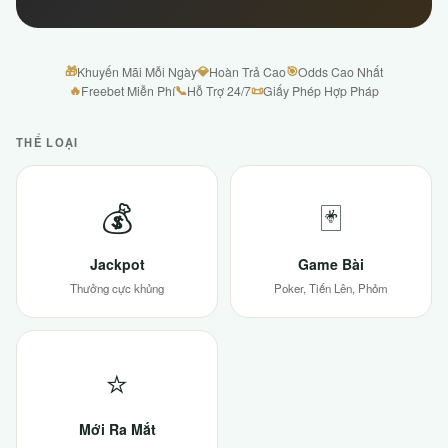
🎁
💎
🎯
Khuyến Mãi Mỗi Ngày
Hoàn Trả Cao
Odds Cao Nhất
🔥
📞
📜
Freebet Miễn Phí
Hỗ Trợ 24/7
Giấy Phép Hợp Pháp
THỂ LOẠI
💰
🃏
Jackpot
Game Bài
Thưởng cực khủng
Poker, Tiến Lên, Phỏm
⭐
Mới Ra Mắt