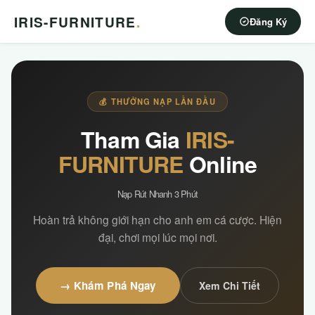
IRIS-FURNITURE
.
Đăng Ký
💰 THƯỞNG NẠP LẦN ĐẦU
Tham Gia
IRIS-
FURNITURE
Online
Nạp Rút Nhanh 3 Phút
Hoàn trả không giới hạn cho anh em cá cược. Hiện
đại, chơi mọi lúc mọi nơi.
→ Khám Phá Ngay
Xem Chi Tiết