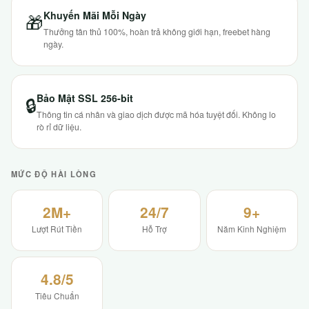
Khuyến Mãi Mỗi Ngày
🎁
Thưởng tân thủ 100%, hoàn trả không giới hạn, freebet hàng
ngày.
Bảo Mật SSL 256-bit
🔒
Thông tin cá nhân và giao dịch được mã hóa tuyệt đối. Không lo
rò rỉ dữ liệu.
MỨC ĐỘ HÀI LÒNG
2M+
24/7
9+
Lượt Rút Tiền
Hỗ Trợ
Năm Kinh Nghiệm
4.8/5
Tiêu Chuẩn