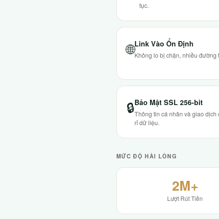
tục.
Link Vào Ổn Định
🌐
Không lo bị chặn, nhiều đường 
Bảo Mật SSL 256-bit
🔒
Thông tin cá nhân và giao dịch 
rỉ dữ liệu.
MỨC ĐỘ HÀI LÒNG
2M+
Lượt Rút Tiền