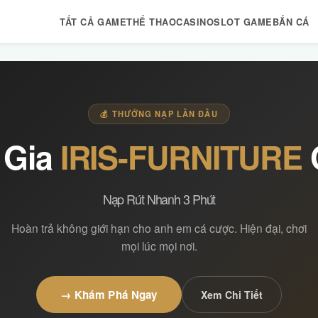
TẤT CẢ GAME
THỂ THAO
CASINO
SLOT GAME
BẮN CÁ
💰 THƯỞNG NẠP LẦN ĐẦU
 Gia
IRIS-FURNITURE
Nạp Rút Nhanh 3 Phút
Hoàn trả không giới hạn cho anh em cá cược. Hiện đại, chơi
mọi lúc mọi nơi.
→ Khám Phá Ngay
Xem Chi Tiết