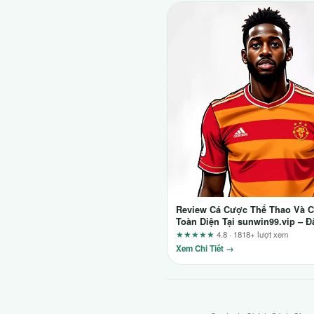
Review Cá Cược Thể Thao Và C
Toàn Diện Tại sunwin99.vip – Đ
Điểm Cần Xác Minh?
★★★★★
4.8 · 1818+ lượt xem
Xem Chi Tiết →