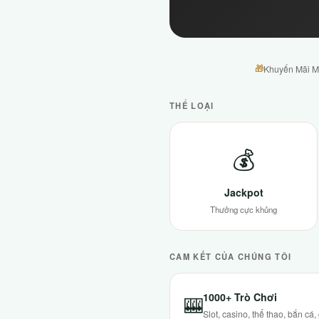
🎁
Khuyến Mãi M
THỂ LOẠI
💰
Jackpot
Thưởng cực khủng
CAM KẾT CỦA CHÚNG TÔI
1000+ Trò Chơi
🎰
Slot, casino, thể thao, bắn cá