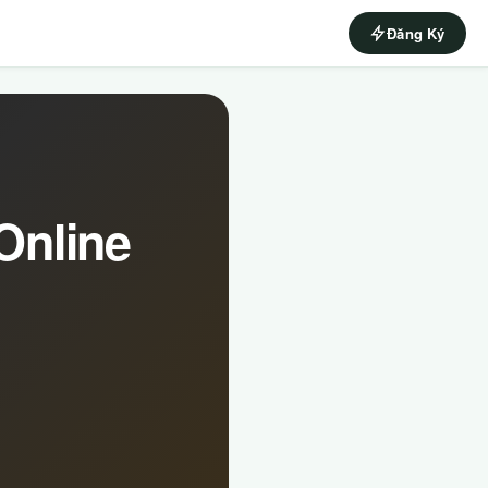
Đăng Ký
Online