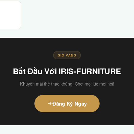
GIỜ VÀNG
Bắt Đầu Với IRIS-FURNITURE
Khuyến mãi thể thao khủng. Chơi mọi lúc mọi nơi!
Đăng Ký Ngay