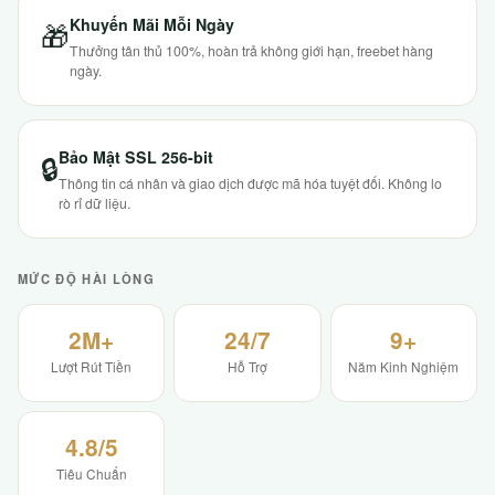
Khuyến Mãi Mỗi Ngày
🎁
Thưởng tân thủ 100%, hoàn trả không giới hạn, freebet hàng
ngày.
Bảo Mật SSL 256-bit
🔒
Thông tin cá nhân và giao dịch được mã hóa tuyệt đối. Không lo
rò rỉ dữ liệu.
MỨC ĐỘ HÀI LÒNG
2M+
24/7
9+
Lượt Rút Tiền
Hỗ Trợ
Năm Kinh Nghiệm
4.8/5
Tiêu Chuẩn