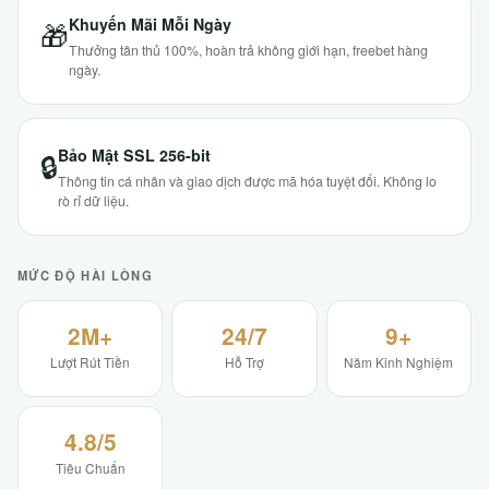
Khuyến Mãi Mỗi Ngày
🎁
Thưởng tân thủ 100%, hoàn trả không giới hạn, freebet hàng
ngày.
Bảo Mật SSL 256-bit
🔒
Thông tin cá nhân và giao dịch được mã hóa tuyệt đối. Không lo
rò rỉ dữ liệu.
MỨC ĐỘ HÀI LÒNG
2M+
24/7
9+
Lượt Rút Tiền
Hỗ Trợ
Năm Kinh Nghiệm
4.8/5
Tiêu Chuẩn