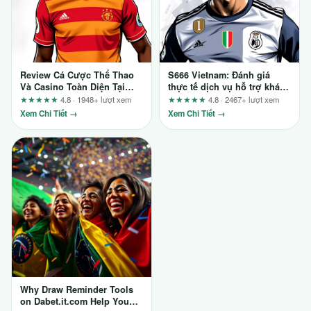
Review Cá Cược Thể Thao
S666 Vietnam: Đánh giá
Và Casino Toàn Diện Tại
thực tế dịch vụ hỗ trợ khách
sunwin99.vip – Đâu Là Điểm
hàng 24/7 có đáng tin?
★★★★★
4.8 · 1948+ lượt xem
★★★★★
4.8 · 2467+ lượt xem
Cần Xác Minh?
Xem Chi Tiết →
Xem Chi Tiết →
Why Draw Reminder Tools
on Dabet.it.com Help You